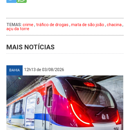
TEMAS:
crime
,
tráfico de drogas
,
mata de são joão
,
chacina
,
açu da torre
MAIS NOTÍCIAS
12h13 de 03/08/2026
BAHIA