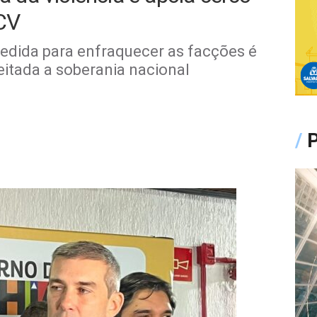
 CV
medida para enfraquecer as facções é
eitada a soberania nacional
/
P