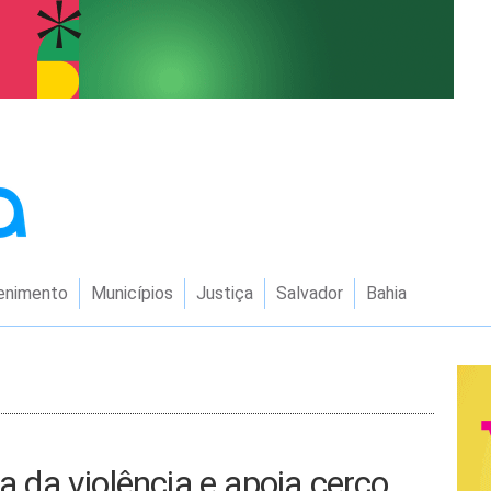
enimento
Municípios
Justiça
Salvador
Bahia
da violência e apoia cerco