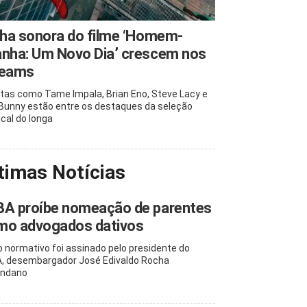
lha sonora do filme ‘Homem-
anha: Um Novo Dia’ crescem nos
reams
stas como Tame Impala, Brian Eno, Steve Lacy e
Bunny estão entre os destaques da seleção
cal do longa
timas Notícias
BA proíbe nomeação de parentes
mo advogados dativos
o normativo foi assinado pelo presidente do
, desembargador José Edivaldo Rocha
ondano