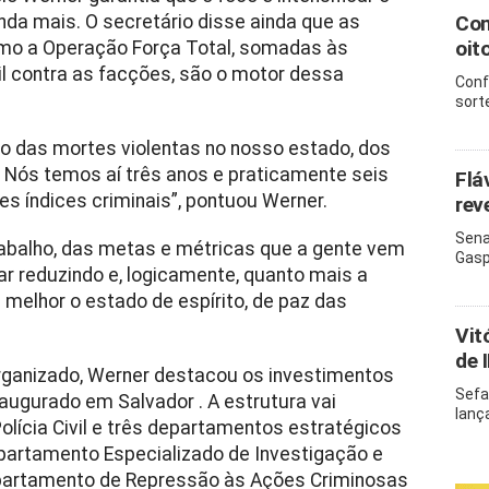
da mais. O secretário disse ainda que as
Com
oit
como a Operação Força Total, somadas às
vil contra as facções, são o motor dessa
Conf
sort
o das mortes violentas no nosso estado, dos
 Nós temos aí três anos e praticamente seis
Flá
 índices criminais”, pontuou Werner.
rev
Sena
abalho, das metas e métricas que a gente vem
Gasp
ar reduzindo e, logicamente, quanto mais a
 melhor o estado de espírito, de paz das
Vit
de 
organizado, Werner destacou os investimentos
Sefa
augurado em Salvador . A estrutura vai
lanç
olícia Civil e três departamentos estratégicos
epartamento Especializado de Investigação e
epartamento de Repressão às Ações Criminosas