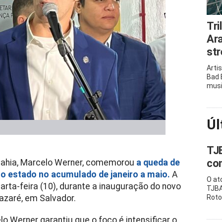
Tri
Ar
st
Arti
Bad 
musi
Úl
TJ
co
 Bahia, Marcelo Werner, comemorou
a queda de
no estado no acumulado de janeiro a maio.
A
O at
rta-feira (10), durante a inauguração do novo
TJBA
Nazaré, em Salvador.
Rot
o Werner garantiu que o foco é intensificar o