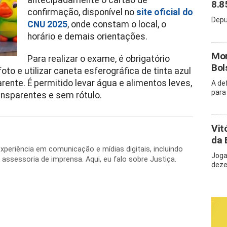
antecipadamente o cartão de
8.8
confirmação, disponível no
site oficial do
Depu
CNU 2025
, onde constam o local, o
horário e demais orientações.
Mor
Para realizar o exame, é obrigatório
Bol
o e utilizar caneta esferográfica de tinta azul
rente. É permitido levar água e alimentos leves,
A de
para
nsparentes e sem rótulo.
Vit
da 
periência em comunicação e mídias digitais, incluindo
Joga
 e assessoria de imprensa. Aqui, eu falo sobre Justiça.
deze