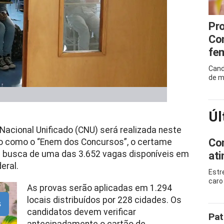
Pro
Co
fem
Cand
de m
Úl
acional Unificado (CNU) será realizada neste
Com
do como o “Enem dos Concursos”, o certame
m busca de uma das 3.652 vagas disponíveis em
ati
eral.
Estr
caro 
As provas serão aplicadas em 1.294
locais distribuídos por 228 cidades. Os
s
candidatos devem verificar
Pat