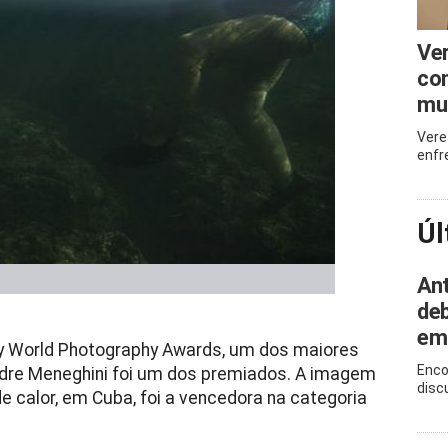
Ve
com
mu
Vere
enfr
Úl
Ant
deb
em
ny World Photography Awards, um dos maiores
Enco
andre Meneghini foi um dos premiados. A imagem
disc
 calor, em Cuba, foi a vencedora na categoria