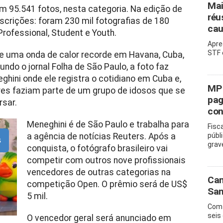
Mai
m 95.541 fotos, nesta categoria. Na edição de
réu
scrições: foram 230 mil fotografias de 180
cau
rofessional, Student e Youth.
Apre
STF 
te uma onda de calor recorde em Havana, Cuba,
ndo o jornal Folha de São Paulo, a foto faz
hini onde ele registra o cotidiano em Cuba e,
MP 
res faziam parte de um grupo de idosos que se
pag
rsar.
con
Meneghini é de São Paulo e trabalha para
Fisc
a agência de notícias Reuters. Após a
públ
s
grav
conquista, o fotógrafo brasileiro vai
competir com outros nove profissionais
vencedores de outras categorias na
Cam
competição Open. O prêmio será de US$
San
5 mil.
Com 
seis
O vencedor geral será anunciado em