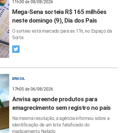
11h30 de 08/08/2026
Mega-Sena sorteia R$ 165 milhões
neste domingo (9), Dia dos Pais
O sorteio está marcado para as 11h, no Espaço da
Sorte
BRASIL
17h05 de 06/08/2026
Anvisa apreende produtos para
emagrecimento sem registro no país
Na mesma resolução, a agência informou sobre a
identificação de um lote falsificado do
medicamento Nebido