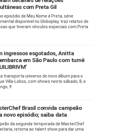
elam detalhes de relações
ultâneas com Preta Gil
mo episódio de Meu Nome é Preta, série
mental disponível no Globoplay, traz relatos de
oas que tiveram vínculos especiais com Preta
 ingressos esgotados, Anitta
embarca em São Paulo com turnê
UILIBRIVM’
ta transporta universo do novo álbum para o
ue Villa-Lobos, com shows neste sábado, 8, e
ngo, 9
terChef Brasil convida campeão
a novo episódio; saiba data
eão da segunda temporada de MasterChef
eitaria, retorna ao talent show para dar uma