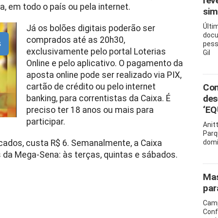
rev
, em todo o país ou pela internet.
sim
Últi
Já os bolões digitais poderão ser
docu
comprados até as 20h30,
s
pess
exclusivamente pelo portal Loterias
Gil
Online e pelo aplicativo. O pagamento da
aposta online pode ser realizado via PIX,
cartão de crédito ou pelo internet
Com
des
banking, para correntistas da Caixa. É
‘EQ
preciso ter 18 anos ou mais para
participar.
Anit
Parq
cados, custa R$ 6. Semanalmente, a Caixa
domi
s da Mega-Sena: às terças, quintas e sábados.
Mas
par
Camp
Conf