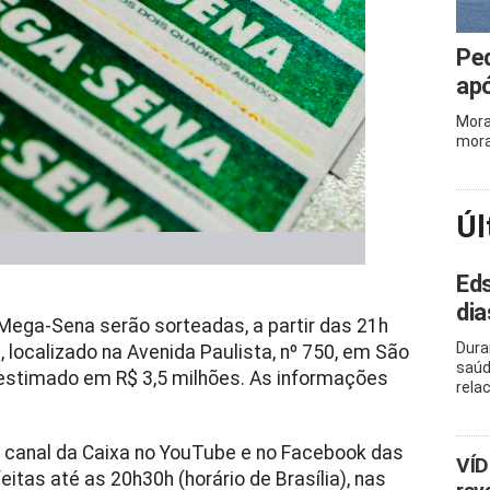
Ped
apó
Mora
mora
Úl
Eds
dia
Mega-Sena serão sorteadas, a partir das 21h
Dura
e, localizado na Avenida Paulista, nº 750, em São
saúd
á estimado em R$ 3,5 milhões. As informações
rela
o canal da Caixa no YouTube e no Facebook das
VÍD
itas até as 20h30h (horário de Brasília), nas