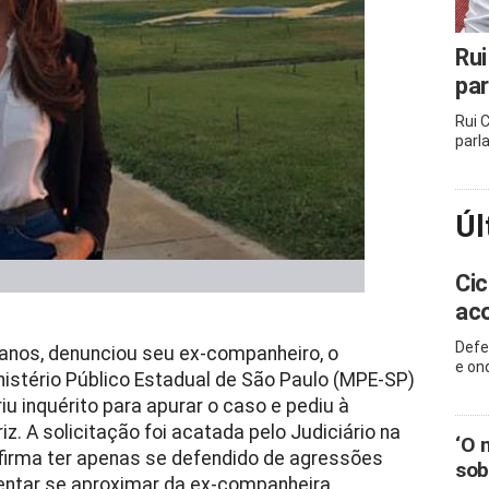
Rui
pa
Rui 
parl
Úl
Cic
ac
Defe
4 anos, denunciou seu ex-companheiro, o
e on
inistério Público Estadual de São Paulo (MPE-SP)
iu inquérito para apurar o caso e pediu à
z. A solicitação foi acatada pelo Judiciário na
‘O 
 afirma ter apenas se defendido de agressões
sob
 tentar se aproximar da ex-companheira.