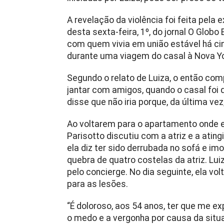
A revelação da violência foi feita pela
desta sexta-feira, 1º, do jornal O Glob
com quem vivia em união estável há ci
durante uma viagem do casal à Nova Yo
Segundo o relato de Luiza, o então co
jantar com amigos, quando o casal foi 
disse que não iria porque, da última ve
Ao voltarem para o apartamento onde
Parisotto discutiu com a atriz e a atin
ela diz ter sido derrubada no sofá e im
quebra de quatro costelas da atriz. Lu
pelo concierge. No dia seguinte, ela vo
para as lesões.
“É doloroso, aos 54 anos, ter que me e
o medo e a vergonha por causa da situa