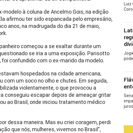
Luiz
Coro
 ex-modelo à coluna de Ancelmo Gois, na edição
o Ela afirmou ter sido espancada pelo empresário,
nco anos, na madrugada do dia 21 de maio,
Lat
rk.
reg
dív
mpanheiro começou a se exaltar durante um
questionado se iria a uma exposição. Parisotto
Joga
pode
z, foi confundido com o ex-marido da modelo.
 estavam hospedados na cidade americana,
Flá
giu com um soco no olho e chutes. Em seguida,
ent
obilizada violentamente, o que provocou a
iza conseguiu escapar depois de ameaçar gritar
Sena
impa
ltou ao Brasil, onde iniciou tratamento médico
juro
xpor dessa maneira. Mas eu criei coragem, perdi
ção que nós, mulheres, vivemos no Brasil”,