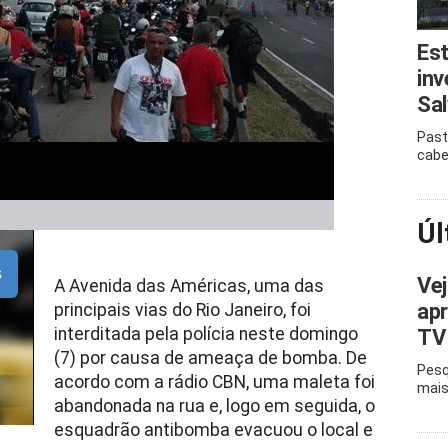
Est
inv
Sal
Past
cabe
Úl
s
Ve
A Avenida das Américas, uma das
apr
principais vias do Rio Janeiro, foi
interditada pela polícia neste domingo
TV 
(7) por causa de ameaça de bomba. De
Pesq
acordo com a rádio CBN, uma maleta foi
mais
abandonada na rua e, logo em seguida, o
esquadrão antibomba evacuou o local e