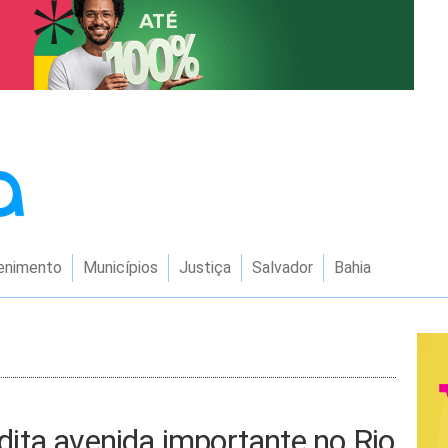
enimento
Municípios
Justiça
Salvador
Bahia
ita avenida importante no Rio