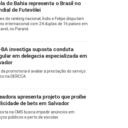
la do Bahia representa o Brasil no
dial de Futevôlei
res do ranking nacional, Índio e Felipe disputam
eio internacional com 24 duplas de 16 países em
avel, no Paraná
BA investiga suposta conduta
egular em delegacia especializada em
vador
 da promotoria é avaliar a prestação do serviço
ico na DERCCA
eadora apresenta projeto que proíbe
licidade de bets em Salvador
osta na CMS busca impedir anúncios em
ços públicos e perto de escolas