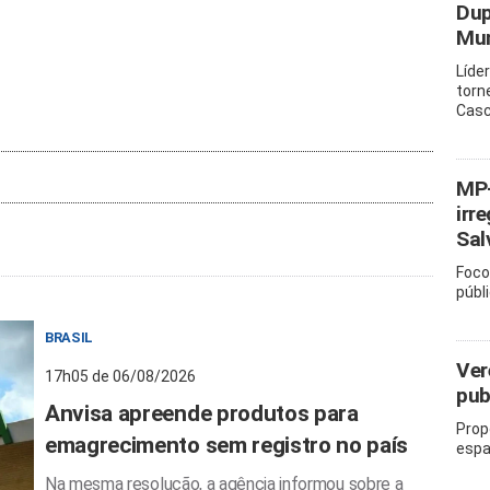
Dup
Mun
Líde
torn
Casc
MP-
irr
Sal
Foco
públ
BRASIL
Ver
17h05 de 06/08/2026
pub
Anvisa apreende produtos para
Prop
emagrecimento sem registro no país
espa
Na mesma resolução, a agência informou sobre a