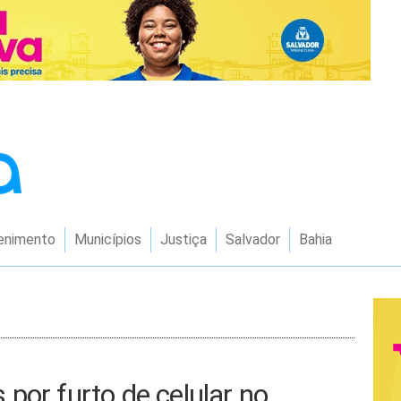
enimento
Municípios
Justiça
Salvador
Bahia
por furto de celular no