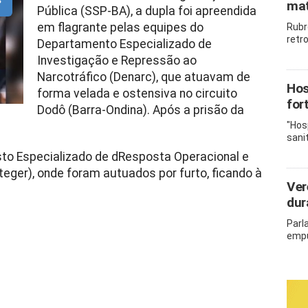
mat
Pública (SSP-BA), a dupla foi apreendida
em flagrante pelas equipes do
Rubr
retr
Departamento Especializado de
Investigação e Repressão ao
Narcotráfico (Denarc), que atuavam de
Hos
forma velada e ostensiva no circuito
for
Dodô (Barra-Ondina). Após a prisão da
"Hos
sani
o Especializado de dResposta Operacional e
eger), onde foram autuados por furto, ficando à
Ver
dur
Parl
empu