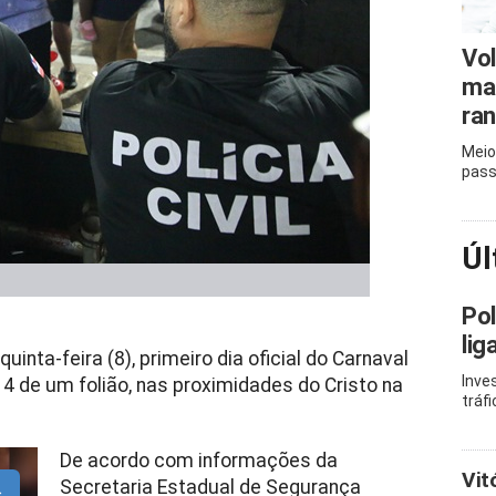
Vol
mai
ran
Meio
pass
Úl
Pol
lig
inta-feira (8), primeiro dia oficial do Carnaval
Inve
4 de um folião, nas proximidades do Cristo na
tráf
De acordo com informações da
Vit
Secretaria Estadual de Segurança
s