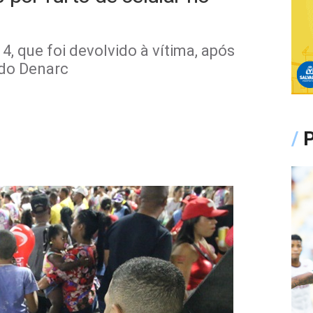
, que foi devolvido à vítima, após
 do Denarc
/
P