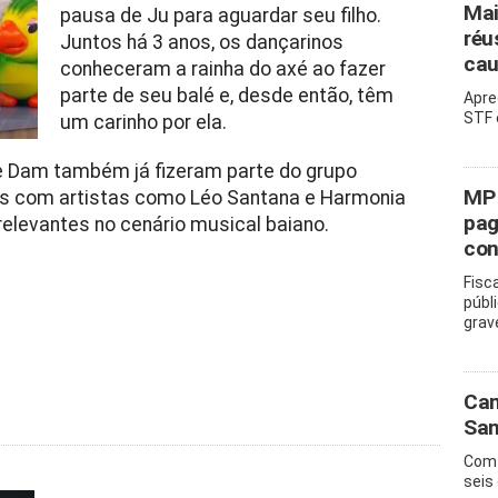
Mai
pausa de Ju para aguardar seu filho.
réu
Juntos há 3 anos, os dançarinos
cau
conheceram a rainha do axé ao fazer
parte de seu balé e, desde então, têm
Apre
STF 
um carinho por ela.
e Dam também já fizeram parte do grupo
MP 
ias com artistas como Léo Santana e Harmonia
pag
elevantes no cenário musical baiano.
con
Fisc
públ
grav
Cam
San
Com 
seis