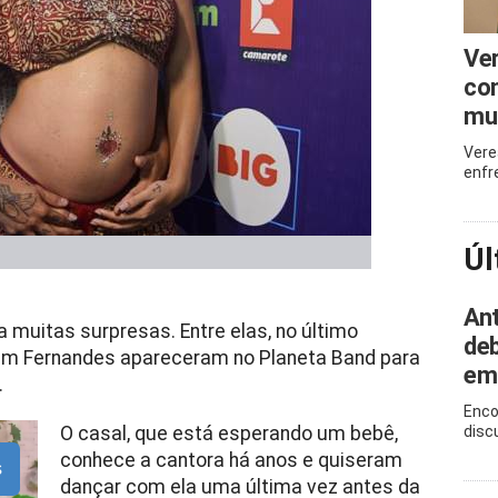
Ve
com
mu
Vere
enfr
Úl
Ant
 muitas surpresas. Entre elas, no último
deb
Dam Fernandes apareceram no Planeta Band para
em
.
Enco
O casal, que está esperando um bebê,
disc
conhece a cantora há anos e quiseram
s
dançar com ela uma última vez antes da