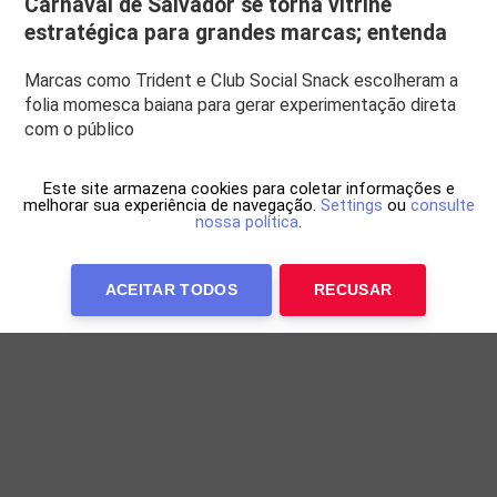
Carnaval de Salvador se torna vitrine
estratégica para grandes marcas; entenda
Marcas como Trident e Club Social Snack escolheram a
folia momesca baiana para gerar experimentação direta
com o público
Este site armazena cookies para coletar informações e
melhorar sua experiência de navegação.
Settings
ou
consulte
nossa política
.
ACEITAR TODOS
RECUSAR
Anuncie Conosco
WP Twitter Auto Publish
Powered By :
XYZScripts.com