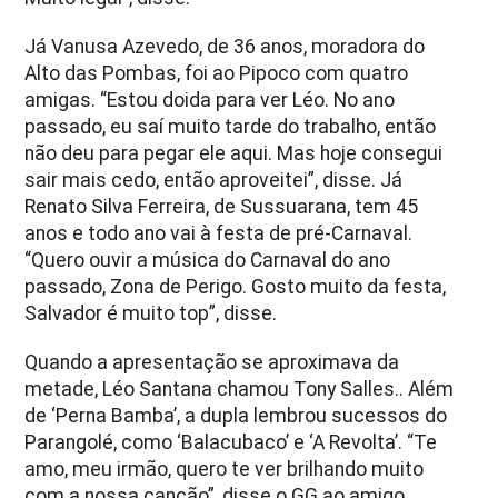
Já Vanusa Azevedo, de 36 anos, moradora do
Alto das Pombas, foi ao Pipoco com quatro
amigas. “Estou doida para ver Léo. No ano
passado, eu saí muito tarde do trabalho, então
não deu para pegar ele aqui. Mas hoje consegui
sair mais cedo, então aproveitei”, disse. Já
Renato Silva Ferreira, de Sussuarana, tem 45
anos e todo ano vai à festa de pré-Carnaval.
“Quero ouvir a música do Carnaval do ano
passado, Zona de Perigo. Gosto muito da festa,
Salvador é muito top”, disse.
Quando a apresentação se aproximava da
metade, Léo Santana chamou Tony Salles.. Além
de ‘Perna Bamba’, a dupla lembrou sucessos do
Parangolé, como ‘Balacubaco’ e ‘A Revolta’. “Te
amo, meu irmão, quero te ver brilhando muito
com a nossa canção”, disse o GG ao amigo.