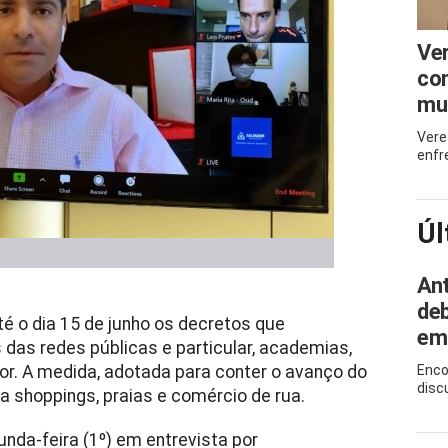
Ve
com
mu
Vere
enfr
Úl
Ant
deb
é o dia 15 de junho os decretos que
em
as redes públicas e particular, academias,
r. A medida, adotada para conter o avanço do
Enco
disc
 shoppings, praias e comércio de rua.
unda-feira (1º) em entrevista por