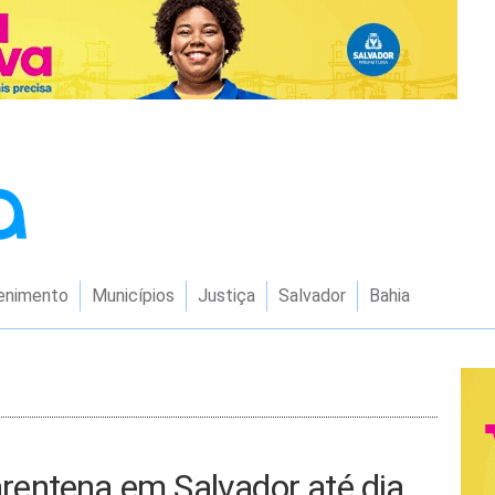
enimento
Municípios
Justiça
Salvador
Bahia
entena em Salvador até dia