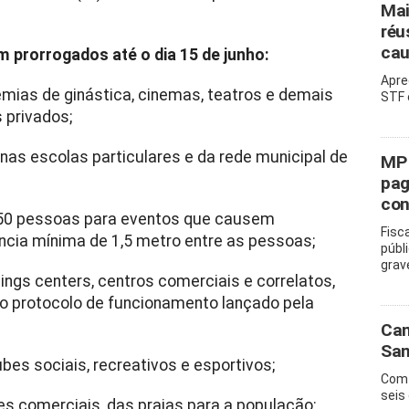
Mai
réu
cau
m prorrogados até o dia 15 de junho:
Apre
mias de ginástica, cinemas, teatros e demais
STF 
 privados;
nas escolas particulares e da rede municipal de
MP 
pag
con
 50 pessoas para eventos que causem
Fisc
cia mínima de 1,5 metro entre as pessoas;
públ
grav
ngs centers, centros comerciais e correlatos,
 o protocolo de funcionamento lançado pela
Cam
San
es sociais, recreativos e esportivos;
Com 
seis
es comerciais, das praias para a população;