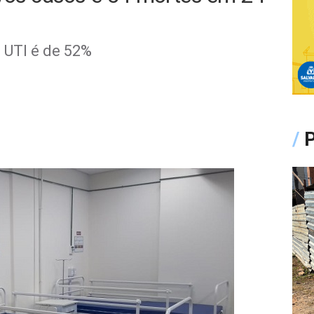
 UTI é de 52%
/
P