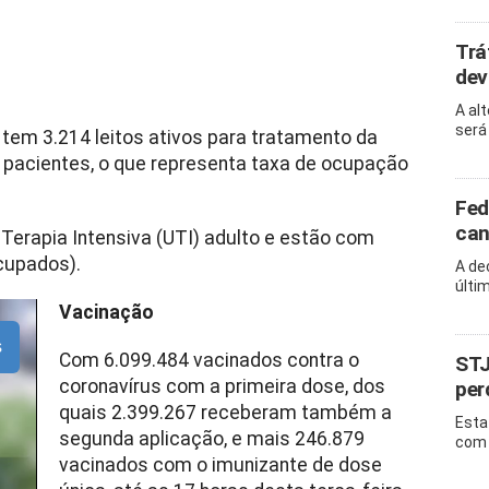
Trá
dev
A al
será
 tem 3.214 leitos ativos para tratamento da
m pacientes, o que representa taxa de ocupação
Fed
can
 Terapia Intensiva (UTI) adulto e estão com
cupados).
A de
últi
Vacinação
s
Com 6.099.484 vacinados contra o
STJ
coronavírus com a primeira dose, dos
per
quais 2.399.267 receberam também a
Esta
segunda aplicação, e mais 246.879
com 
vacinados com o imunizante de dose