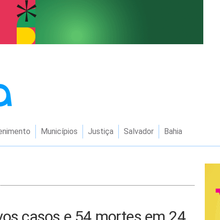
enimento
Municípios
Justiça
Salvador
Bahia
ovos casos e 54 mortes em 24