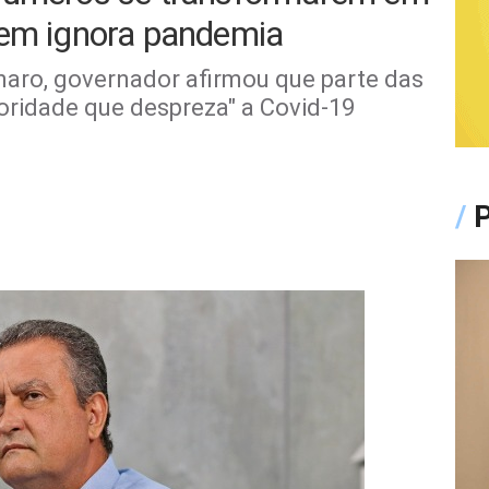
uem ignora pandemia
onaro, governador afirmou que parte das
oridade que despreza" a Covid-19
/
P