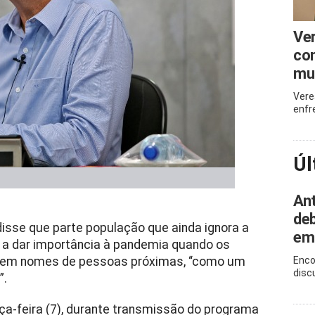
Ve
com
mu
Vere
enfr
Úl
Ant
deb
disse que parte população que ainda ignora a
em
 a dar importância à pandemia quando os
 em nomes de pessoas próximas, “como um
Enco
disc
”.
rça-feira (7), durante transmissão do programa