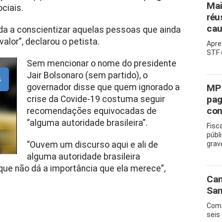
Mai
ciais.
réu
cau
uda a conscientizar aquelas pessoas que ainda
alor”, declarou o petista.
Apre
STF 
Sem mencionar o nome do presidente
Jair Bolsonaro (sem partido), o
s
governador disse que quem ignorado a
MP 
pag
crise da Covide-19 costuma seguir
con
recomendações equivocadas de
“alguma autoridade brasileira”.
Fisc
públ
“Ouvem um discurso aqui e ali de
grav
alguma autoridade brasileira
ue não dá a importância que ela merece”,
Cam
San
Com 
seis