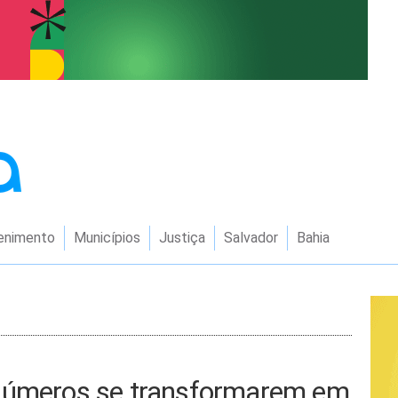
enimento
Municípios
Justiça
Salvador
Bahia
 números se transformarem em