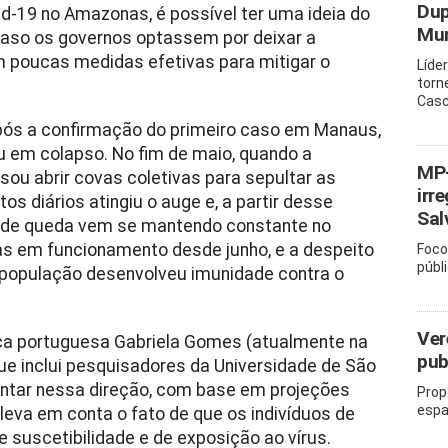
Dup
d-19 no Amazonas, é possível ter uma ideia do
Mun
caso os governos optassem por deixar a
m poucas medidas efetivas para mitigar o
Líde
torn
Casc
ós a confirmação do primeiro caso em Manaus,
ou em colapso. No fim de maio, quando a
MP-
sou abrir covas coletivas para sepultar as
irr
os diários atingiu o auge e, a partir desse
Sal
 de queda vem se mantendo constante no
 em funcionamento desde junho, e a despeito
Foco
públ
população desenvolveu imunidade contra o
Ver
ca portuguesa Gabriela Gomes (atualmente na
pub
 que inclui pesquisadores da Universidade de São
pontar nessa direção, com base em projeções
Prop
espa
eva em conta o fato de que os indivíduos de
 suscetibilidade e de exposição ao vírus.