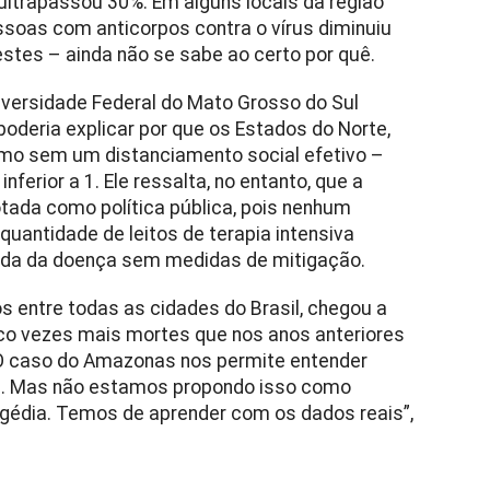
trapassou 30%. Em alguns locais da região
ssoas com anticorpos contra o vírus diminuiu
testes – ainda não se sabe ao certo por quê.
niversidade Federal do Mato Grosso do Sul
oderia explicar por que os Estados do Norte,
smo sem um distanciamento social efetivo –
ferior a 1. Ele ressalta, no entanto, que a
tada como política pública, pois nenhum
quantidade de leitos de terapia intensiva
onda da doença sem medidas de mitigação.
 entre todas as cidades do Brasil, chegou a
co vezes mais mortes que nos anos anteriores
 O caso do Amazonas nos permite entender
ça. Mas não estamos propondo isso como
agédia. Temos de aprender com os dados reais”,