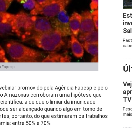
Est
inv
Sal
Past
cabe
Úl
ia Fapesp
Ve
webinar promovido pela Agência Fapesp e pelo
apr
 do Amazonas corroboram uma hipótese que
TV 
entífica: a de que o limiar da imunidade
pode ser alcançado quando algo em torno de
Pesq
mais
tes, portanto, do que estimaram os trabalhos
emia: entre 50% e 70%.