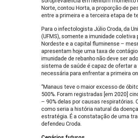
soroprevalência em nenhum momento ul
Norte, contou Horta, a proporção de pe
entre a primeira e a terceira etapa de 
Para o infectologista Júlio Croda, da U
(UFMS), somente a imunidade coletiva p
Nordeste e a capital fluminense – me
apresentam hoje uma taxa de contágio in
imunidade de rebanho não deve ser ado
sistema de saúde é capaz de ofertar a 
necessária para enfrentar a primeira 
“Manaus teve o maior excesso de óbitos
500%. Foram registradas [em 2020] cin
– 90% delas por causas respiratórias.
como seria a história natural da doen
estratégia. É a constatação de uma tr
defendeu Croda.
Cenários futuros