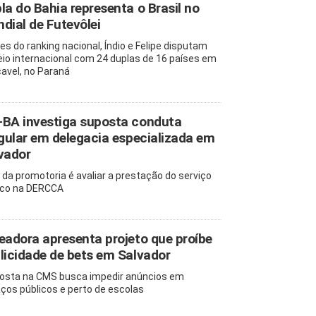
la do Bahia representa o Brasil no
dial de Futevôlei
res do ranking nacional, Índio e Felipe disputam
eio internacional com 24 duplas de 16 países em
avel, no Paraná
BA investiga suposta conduta
egular em delegacia especializada em
vador
 da promotoria é avaliar a prestação do serviço
ico na DERCCA
eadora apresenta projeto que proíbe
licidade de bets em Salvador
osta na CMS busca impedir anúncios em
ços públicos e perto de escolas