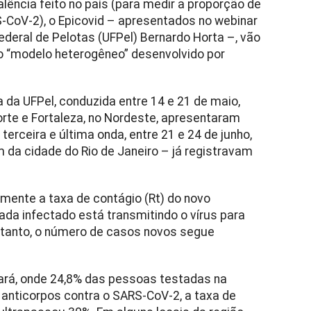
ência feito no país (para medir a proporção de
CoV-2), o Epicovid – apresentados no webinar
ederal de Pelotas (UFPel) Bernardo Horta –, vão
o “modelo heterogêneo” desenvolvido por
 da UFPel, conduzida entre 14 e 21 de maio,
te e Fortaleza, no Nordeste, apresentaram
erceira e última onda, entre 21 e 24 de junho,
 da cidade do Rio de Janeiro – já registravam
mente a taxa de contágio (Rt) do novo
cada infectado está transmitindo o vírus para
tanto, o número de casos novos segue
rá, onde 24,8% das pessoas testadas na
anticorpos contra o SARS-CoV-2, a taxa de