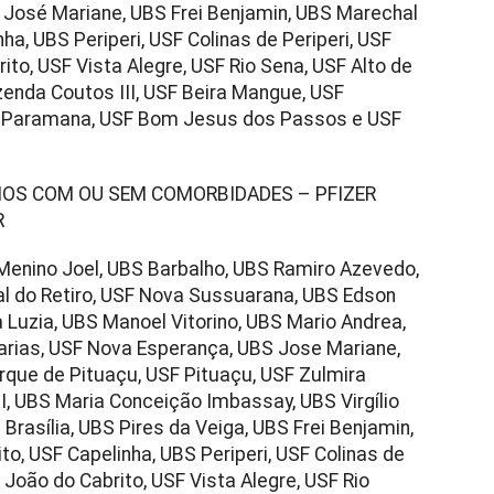
 José Mariane, UBS Frei Benjamin, UBS Marechal
ha, UBS Periperi, USF Colinas de Periperi, USF
ito, USF Vista Alegre, USF Rio Sena, USF Alto de
zenda Coutos III, USF Beira Mangue, USF
SF Paramana, USF Bom Jesus dos Passos e USF
 ANOS COM OU SEM COMORBIDADES – PFIZER
R
 Menino Joel, UBS Barbalho, UBS Ramiro Azevedo,
al do Retiro, USF Nova Sussuarana, UBS Edson
 Luzia, UBS Manoel Vitorino, UBS Mario Andrea,
rias, USF Nova Esperança, UBS Jose Mariane,
rque de Pituaçu, USF Pituaçu, USF Zulmira
III, UBS Maria Conceição Imbassay, UBS Virgílio
Brasília, UBS Pires da Veiga, UBS Frei Benjamin,
o, USF Capelinha, UBS Periperi, USF Colinas de
 João do Cabrito, USF Vista Alegre, USF Rio