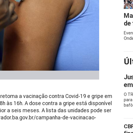
Mar
de 
Even
Ondi
Úl
Jus
emb
O TR
 retoma a vacinação contra Covid-19 e gripe em
para
8h às 16h. A dose contra a gripe está disponível
baf
or a seis meses. A lista das unidades pode ser
lvador.ba.gov.br/campanha-de-vacinacao-
CBF