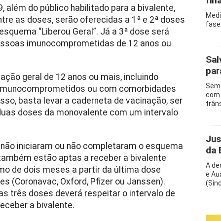
fin
 além do público habilitado para a bivalente,
Medi
re as doses, serão oferecidas a 1ª e 2ª doses
fase
squema “Liberou Geral”. Já a 3ª dose será
pessoas imunocomprometidas de 12 anos ou
Sal
par
lação geral de 12 anos ou mais, incluindo
Semo
; imunocomprometidos ou com comorbidades
com 
sso, basta levar a caderneta de vacinação, ser
trân
a duas doses da monovalente com um intervalo
Jus
não iniciaram ou não completaram o esquema
da 
 também estão aptas a receber a bivalente
A de
mo de dois meses a partir da última dose
e Au
s (Coronavac, Oxford, Pfizer ou Janssen).
(Sin
as três doses deverá respeitar o intervalo de
eceber a bivalente.