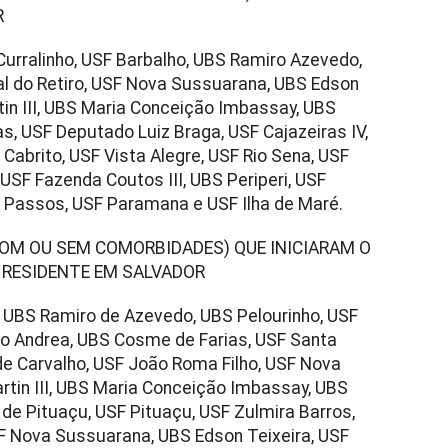
R
Curralinho, USF Barbalho, UBS Ramiro Azevedo,
al do Retiro, USF Nova Sussuarana, UBS Edson
tin III, UBS Maria Conceição Imbassay, UBS
as, USF Deputado Luiz Braga, USF Cajazeiras IV,
Cabrito, USF Vista Alegre, USF Rio Sena, USF
 USF Fazenda Coutos III, UBS Periperi, USF
s Passos, USF Paramana e USF Ilha de Maré.
(COM OU SEM COMORBIDADES) QUE INICIARAM O
RESIDENTE EM SALVADOR
, UBS Ramiro de Azevedo, UBS Pelourinho, USF
o Andrea, UBS Cosme de Farias, USF Santa
 de Carvalho, USF João Roma Filho, USF Nova
artin III, UBS Maria Conceição Imbassay, UBS
 de Pituaçu, USF Pituaçu, USF Zulmira Barros,
USF Nova Sussuarana, UBS Edson Teixeira, USF