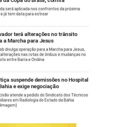
al da Copa do Brasil; confira
da será aplicada nos confrontos da próxima
 e já tem data para estrear
vador terá alterações no trânsito
a a Marcha para Jesus
b divulga operação para a Marcha para Jesus,
alterações nas rotas de ônibus e mudanças no
sito entre Barra e Ondina
tiça suspende demissões no Hospital
Bahia e exige negociação
cisão atende a pedido do Sindicato dos Técnicos
xiliares em Radiologia do Estado da Bahia
dimagem)