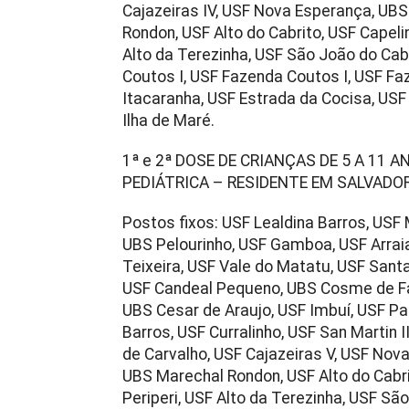
Cajazeiras IV, USF Nova Esperança, UBS
Rondon, USF Alto do Cabrito, USF Capelin
Alto da Terezinha, USF São João do Cabr
Coutos I, USF Fazenda Coutos I, USF Fa
Itacaranha, USF Estrada da Cocisa, U
Ilha de Maré.
1ª e 2ª DOSE DE CRIANÇAS DE 5 A 11
PEDIÁTRICA – RESIDENTE EM SALVADO
Postos fixos: USF Lealdina Barros, USF
UBS Pelourinho, USF Gamboa, USF Arrai
Teixeira, USF Vale do Matatu, USF Santa
USF Candeal Pequeno, UBS Cosme de Fa
UBS Cesar de Araujo, USF Imbuí, USF Pa
Barros, USF Curralinho, USF San Martin 
de Carvalho, USF Cajazeiras V, USF Nova 
UBS Marechal Rondon, USF Alto do Cabrit
Periperi, USF Alto da Terezinha, USF São