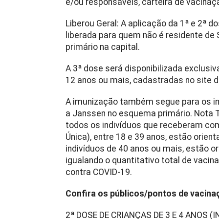
e/ou responsáveis, carteira de vacinaç
Liberou Geral: A aplicação da 1ª e 2ª
liberada para quem não é residente de 
primário na capital.
A 3ª dose será disponibilizada exclu
12 anos ou mais, cadastradas no site 
A imunização também segue para os i
a Janssen no esquema primário. Nota T
todos os indivíduos que receberam co
Única), entre 18 e 39 anos, estão orie
indivíduos de 40 anos ou mais, estão or
igualando o quantitativo total de vac
contra COVID-19.
Confira os públicos/pontos de vacina
2ª DOSE DE CRIANÇAS DE 3 E 4 ANOS