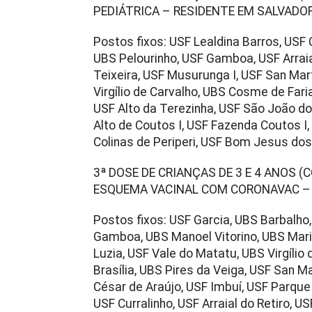
PEDIÁTRICA – RESIDENTE EM SALVADO
Postos fixos: USF Lealdina Barros, USF 
UBS Pelourinho, USF Gamboa, USF Arrai
Teixeira, USF Musurunga I, USF San Mar
Virgílio de Carvalho, UBS Cosme de Fari
USF Alto da Terezinha, USF São João do 
Alto de Coutos I, USF Fazenda Coutos I,
Colinas de Periperi, USF Bom Jesus do
3ª DOSE DE CRIANÇAS DE 3 E 4 ANOS 
ESQUEMA VACINAL COM CORONAVAC – 
Postos fixos: USF Garcia, UBS Barbalho
Gamboa, UBS Manoel Vitorino, UBS Mari
Luzia, USF Vale do Matatu, UBS Virgílio
Brasília, UBS Pires da Veiga, USF San M
César de Araújo, USF Imbuí, USF Parque
USF Curralinho, USF Arraial do Retiro, 