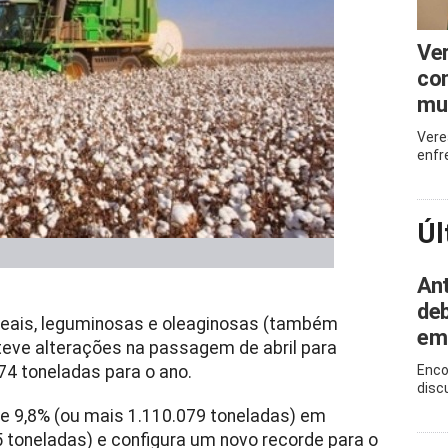
Ve
com
mu
Vere
enfr
Úl
Ant
deb
ereais, leguminosas e oleaginosas (também
em
eve alterações na passagem de abril para
74 toneladas para o ano.
Enco
disc
 9,8% (ou mais 1.110.079 toneladas) em
 toneladas) e configura um novo recorde para o