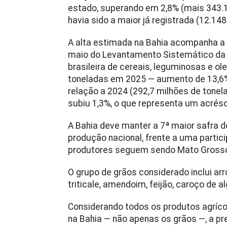
estado, superando em 2,8% (mais 343.1
havia sido a maior já registrada (12.14
A alta estimada na Bahia acompanha a 
maio do Levantamento Sistemático da P
brasileira de cereais, leguminosas e ol
toneladas em 2025 — aumento de 13,6%
relação a 2024 (292,7 milhões de tonel
subiu 1,3%, o que representa um acrésc
A Bahia deve manter a 7ª maior safra d
produção nacional, frente a uma partic
produtores seguem sendo Mato Grosso (
O grupo de grãos considerado inclui arroz
triticale, amendoim, feijão, caroço de 
Considerando todos os produtos agríc
na Bahia — não apenas os grãos —, a p