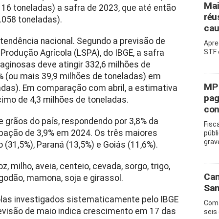
Mai
16 toneladas) a safra de 2023, que até então
réu
8.058 toneladas).
cau
tendência nacional. Segundo a previsão de
Apre
rodução Agrícola (LSPA), do IBGE, a safra
STF 
eaginosas deve atingir 332,6 milhões de
 (ou mais 39,9 milhões de toneladas) em
MP 
adas). Em comparação com abril, a estimativa
pag
imo de 4,3 milhões de toneladas.
con
e grãos do país, respondendo por 3,8% da
Fisc
ipação de 3,9% em 2024. Os três maiores
públ
grav
31,5%), Paraná (13,5%) e Goiás (11,6%).
, milho, aveia, centeio, cevada, sorgo, trigo,
Cam
algodão, mamona, soja e girassol.
San
olas investigados sistematicamente pelo IBGE
Com 
revisão de maio indica crescimento em 17 das
seis