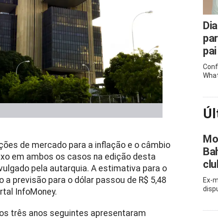
Dia
pa
pai
Conf
What
Úl
Mor
eções de mercado para a inflação e o câmbio
Bah
aixo em ambos os casos na edição desta
clu
ivulgado pela autarquia. A estimativa para o
o a previsão para o dólar passou de R$ 5,48
Ex-m
disp
rtal InfoMoney.
a os três anos seguintes apresentaram