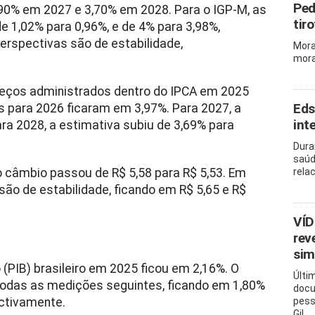
Ped
,90% em 2027 e 3,70% em 2028. Para o IGP-M, as
tir
e 1,02% para 0,96%, e de 4% para 3,98%,
erspectivas são de estabilidade,
Mora
mora
reços administrados dentro do IPCA em 2025
Eds
s para 2026 ficaram em 3,97%. Para 2027, a
int
ra 2028, a estimativa subiu de 3,69% para
Dura
saúd
 o câmbio passou de R$ 5,58 para R$ 5,53. Em
rela
são de estabilidade, ficando em R$ 5,65 e R$
VÍD
rev
sim
 (PIB) brasileiro em 2025 ficou em 2,16%. O
Últi
todas as medições seguintes, ficando em 1,80%
docu
ectivamente.
pess
Gil