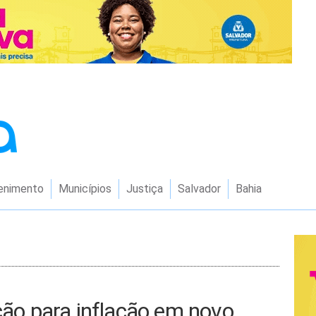
enimento
Municípios
Justiça
Salvador
Bahia
eção para inflação em novo