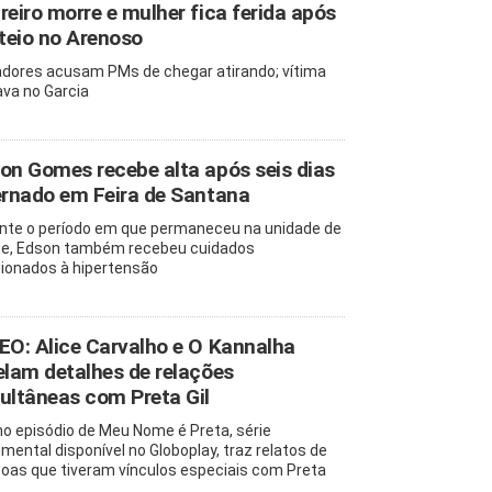
reiro morre e mulher fica ferida após
oteio no Arenoso
dores acusam PMs de chegar atirando; vítima
va no Garcia
on Gomes recebe alta após seis dias
ernado em Feira de Santana
nte o período em que permaneceu na unidade de
e, Edson também recebeu cuidados
cionados à hipertensão
EO: Alice Carvalho e O Kannalha
elam detalhes de relações
ultâneas com Preta Gil
mo episódio de Meu Nome é Preta, série
mental disponível no Globoplay, traz relatos de
oas que tiveram vínculos especiais com Preta