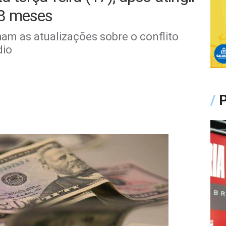
8 meses
m as atualizações sobre o conflito
dio
/
P