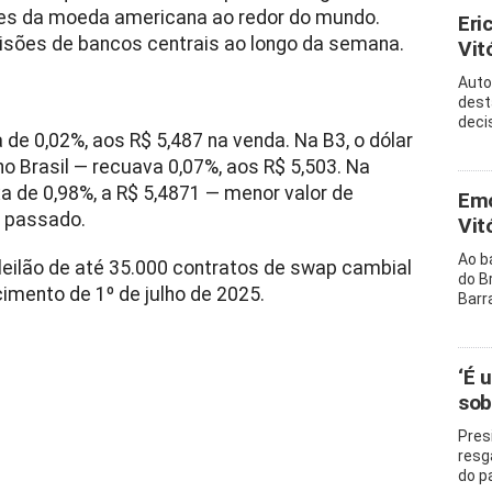
ões da moeda americana ao redor do mundo.
Eri
isões de bancos centrais ao longo da semana.
Vitó
Auto
dest
decis
 de 0,02%, aos R$ 5,487 na venda. Na B3, o dólar
no Brasil — recuava 0,07%, aos R$ 5,503. Na
a de 0,98%, a R$ 5,4871 — menor valor de
Emo
 passado.
Vit
Ao b
leilão de até 35.000 contratos de swap cambial
do B
cimento de 1º de julho de 2025.
Barr
‘É 
sob
Pres
resg
do p