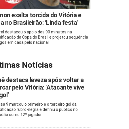
on exalta torcida do Vitória e
a no Brasileirão: ‘Linda festa’
ral destacou o apoio dos 90 minutos na
sificação da Copa do Brasil e projetou sequência
ogos em casa pelo nacional
timas Notícias
ê destaca leveza após voltar a
car pelo Vitória: ‘Atacante vive
gol’
sa 9 marcou o primeiro e o terceiro gol da
sificação rubro-negra e definiu o público no
adão como 12º jogador