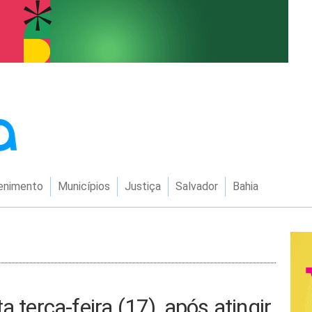
enimento
Municípios
Justiça
Salvador
Bahia
 terça-feira (17), após atingir