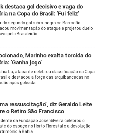
ck destaca gol decisivo e vaga do
ria na Copa do Brasil: ‘Fui feliz’
r do segundo gol rubro-negro no Barradão
acou movimentação do ataque e projetou duelo
ivo pelo Brasileirão
cionado, Marinho exalta torcida do
ória: ‘Ganha jogo’
ahia.ba, atacante celebrou classificação na Copa
rasil e destacou a força das arquibancadas no
adão após goleada
uma ressuscitação’, diz Geraldo Leite
re o Retiro São Francisco
idente da Fundação José Silveira celebrou o
ate do espaço no Horto Florestal e a devolução
atrimônio à Bahia