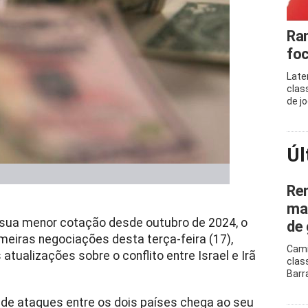
Ram
foc
Late
clas
de j
Úl
Ren
mar
 sua menor cotação desde outubro de 2024, o
de 
imeiras negociações desta terça-feira (17),
Cami
ualizações sobre o conflito entre Israel e Irã
clas
Barr
 de ataques entre os dois países chega ao seu