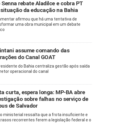
 Senna rebate Aladilce e cobra PT
 situação da educação na Bahia
amentar afirmou que há uma tentativa de
sformar uma obra municipal em um debate
ico
lintani assume comando das
rações do Canal GOAT
residente do Bahia centraliza gestão após saída
iretor operacional do canal
ta curta, espera longa: MP-BA abre
estigação sobre falhas no serviço de
bus de Salvador
o ministerial ressalta que a frota insuficiente e
trasos recorrentes ferem a legislação federal e o