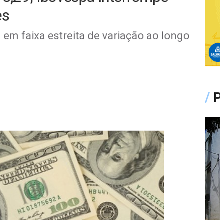
es
m faixa estreita de variação ao longo
/
P