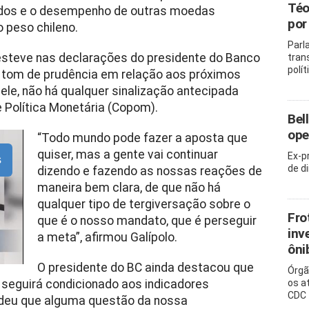
Téo
idos e o desempenho de outras moedas
por
 peso chileno.
Parl
 esteve nas declarações do presidente do Banco
tran
polít
u o tom de prudência em relação aos próximos
ele, não há qualquer sinalização antecipada
 Política Monetária (Copom).
Bel
ope
“Todo mundo pode fazer a aposta que
quiser, mas a gente vai continuar
Ex-p
s
de d
dizendo e fazendo as nossas reações de
maneira bem clara, de que não há
qualquer tipo de tergiversação sobre o
Fro
que é o nosso mandato, que é perseguir
inv
a meta”, afirmou Galípolo.
ôni
O presidente do BC ainda destacou que
Órgã
 seguirá condicionado aos indicadores
os a
CDC
ndeu que alguma questão da nossa