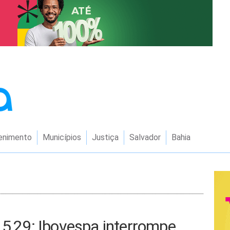
enimento
Municípios
Justiça
Salvador
Bahia
 5,29; Ibovespa interrompe