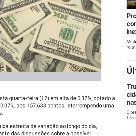
Pro
cor
ine
Medi
rela
Úl
Tru
cid
sta quarta-feira (12) em alta de 0,37%, cotado a
na
 0,07%, aos 157.633 pontos, interrompendo uma
s.
O pr
feira
a estreita de variação ao longo do dia,
diante das discussões sobre a possível