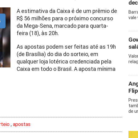
dec
A estimativa da Caixa é de um prêmio de
Barr
vale
R$ 56 milhões para o próximo concurso
s
da Mega-Sena, marcado para quarta-
feira (18), às 20h.
Gov
sal
As apostas podem ser feitas até as 19h
(de Brasília) do dia do sorteio, em
Valo
qualquer loja lotérica credenciada pela
rela
Caixa em todo o Brasil. A aposta mínima
Ang
Fli
Pres
tamb
de u
rteio
,
apostas