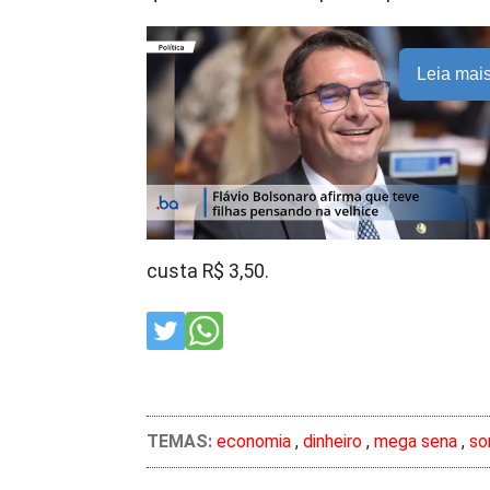
Leia mai
custa R$ 3,50.
TEMAS:
economia
,
dinheiro
,
mega sena
,
so