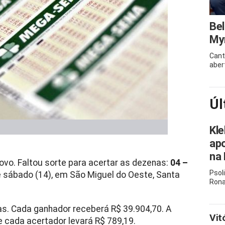
Bel
Myr
Cant
aber
Úl
Kle
apo
na 
o. Faltou sorte para acertar as dezenas:
04 –
Psol
e sábado (14), em São Miguel do Oeste, Santa
Rona
as. Cada ganhador receberá R$ 39.904,70. A
Vit
 cada acertador levará R$ 789,19.