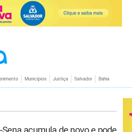
enimento
Municípios
Justiça
Salvador
Bahia
Sena acumula de novo e pode