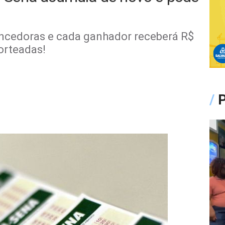
encedoras e cada ganhador receberá R$
orteadas!
/
P