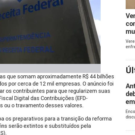
Ve
com
mu
Vere
enfr
Úl
ncias que somam aproximadamente R$ 44 bilhões
dos por cerca de 12 mil empresas. O anúncio foi
Ant
tar os contribuintes para que regularizem suas
deb
iscal Digital das Contribuições (EFD-
em
is ou o travamento desses valores.
Enco
disc
a os preparativos para a transição da reforma
ofins serão extintos e substituídos pela
S).