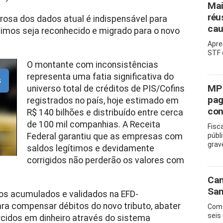
Mai
réu
orosa dos dados atual é indispensável para
cau
ítimos seja reconhecido e migrado para o novo
Apre
STF 
O montante com inconsistências
representa uma fatia significativa do
s
MP 
universo total de créditos de PIS/Cofins
pag
registrados no país, hoje estimado em
con
R$ 140 bilhões e distribuído entre cerca
de 100 mil companhias. A Receita
Fisc
Federal garantiu que as empresas com
públ
grav
saldos legítimos e devidamente
corrigidos não perderão os valores com
Cam
San
os acumulados e validados na EFD-
ara compensar débitos do novo tributo, abater
Com 
seis
rcidos em dinheiro através do sistema