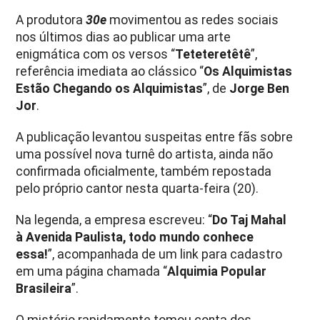
A produtora
30e
movimentou as redes sociais
nos últimos dias ao publicar uma arte
enigmática com os versos “
Teteteretêtê
”,
referência imediata ao clássico “
Os Alquimistas
Estão Chegando os Alquimistas
”, de
Jorge Ben
Jor
.
A publicação levantou suspeitas entre fãs sobre
uma possível nova turnê do artista, ainda não
confirmada oficialmente, também repostada
pelo próprio cantor nesta quarta-feira (20).
Na legenda, a empresa escreveu: “
Do Taj Mahal
à Avenida Paulista, todo mundo conhece
essa!
”, acompanhada de um link para cadastro
em uma página chamada “
Alquimia Popular
Brasileira
”.
O mistério rapidamente tomou conta dos