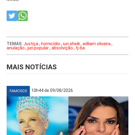
TEMAS:
Justiça
,
homicídio
,
iuri sheik
,
william oliveira
,
anulação
,
juri popular
,
absolvição
,
tj-ba
MAIS NOTÍCIAS
10h44 de 09/08/2026
FAMOSOS