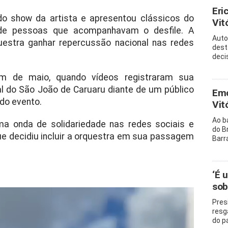
Eri
 do show da artista e apresentou clássicos do
Vitó
s de pessoas que acompanhavam o desfile. A
Auto
uestra ganhar repercussão nacional nas redes
dest
decis
im de maio, quando vídeos registraram sua
al do São João de Caruaru diante de um público
Emo
do evento.
Vit
Ao b
a onda de solidariedade nas redes sociais e
do B
ue decidiu incluir a orquestra em sua passagem
Barr
‘É 
sob
Pres
resg
do p