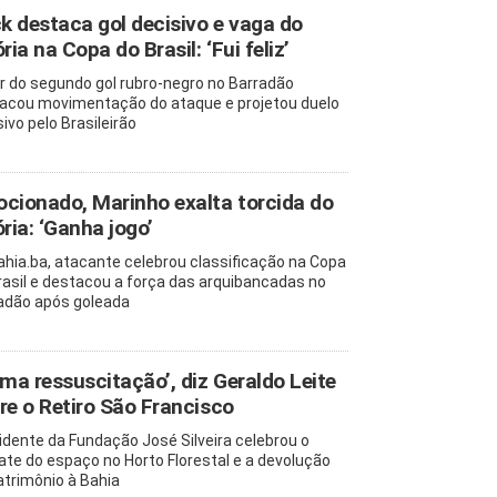
ck destaca gol decisivo e vaga do
ria na Copa do Brasil: ‘Fui feliz’
r do segundo gol rubro-negro no Barradão
acou movimentação do ataque e projetou duelo
ivo pelo Brasileirão
cionado, Marinho exalta torcida do
ória: ‘Ganha jogo’
ahia.ba, atacante celebrou classificação na Copa
rasil e destacou a força das arquibancadas no
adão após goleada
uma ressuscitação’, diz Geraldo Leite
re o Retiro São Francisco
idente da Fundação José Silveira celebrou o
ate do espaço no Horto Florestal e a devolução
atrimônio à Bahia