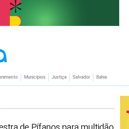
enimento
Municípios
Justiça
Salvador
Bahia
uestra de Pífanos para multidão