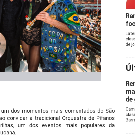
Ram
foc
Late
clas
de j
Úl
Ren
mar
de 
Cami
zou um dos momentos mais comentados do São
clas
o convidar a tradicional Orquestra de Pífanos
Barr
Drilhas, um dos eventos mais populares da
bucana.