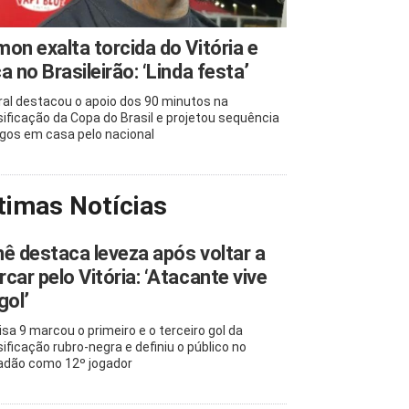
on exalta torcida do Vitória e
a no Brasileirão: ‘Linda festa’
ral destacou o apoio dos 90 minutos na
sificação da Copa do Brasil e projetou sequência
ogos em casa pelo nacional
timas Notícias
ê destaca leveza após voltar a
car pelo Vitória: ‘Atacante vive
gol’
sa 9 marcou o primeiro e o terceiro gol da
sificação rubro-negra e definiu o público no
adão como 12º jogador