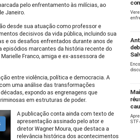
com
, marcada pelo enfrentamento às milícias, ao
e Janeiro.
Vere
enfr
 vão desde sua atuação como professor e
entos decisivos da vida pública, incluindo sua
Ant
ias e os desafios enfrentados durante anos de
deb
a episódios marcantes da história recente do
Sal
 Marielle Franco, amiga e ex-assessora de
Enco
disc
ção entre violência, política e democracia. A
 com uma análise das transformações
Mai
as décadas, expondo as engrenagens que
réu
riminosas em estruturas de poder.
cau
A publicação conta ainda com texto de
Apre
apresentação assinado pelo ator e
STF 
s
diretor Wagner Moura, que destaca a
relevância histórica dos acontecimentos