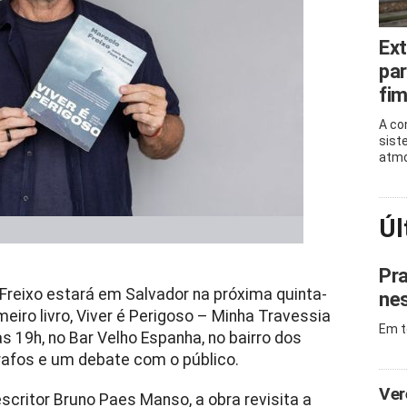
Ext
par
fi
A co
sist
atmo
Úl
Pra
o Freixo estará em Salvador na próxima quinta-
nes
meiro livro, Viver é Perigoso – Minha Travessia
Em t
às 19h, no Bar Velho Espanha, no bairro dos
rafos e um debate com o público.
Ver
escritor Bruno Paes Manso, a obra revisita a