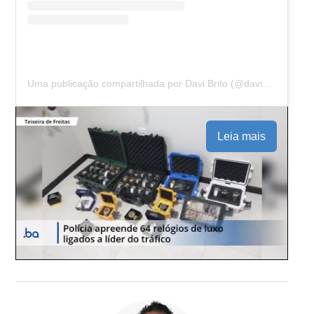
Uma publicação compartilhada por Davi Brito (@daviooficialll)
Leia mais