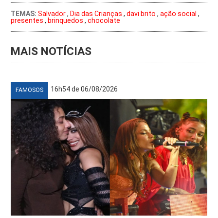
TEMAS:
Salvador
,
Dia das Crianças
,
davi brito
,
ação social
,
presentes
,
brinquedos
,
chocolate
MAIS NOTÍCIAS
16h54 de 06/08/2026
FAMOSOS