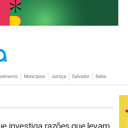
enimento
Municípios
Justiça
Salvador
Bahia
e investiga razões que levam