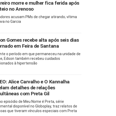
reiro morre e mulher fica ferida após
oteio no Arenoso
dores acusam PMs de chegar atirando; vítima
va no Garcia
on Gomes recebe alta após seis dias
ernado em Feira de Santana
nte o período em que permaneceu na unidade de
e, Edson também recebeu cuidados
cionados à hipertensão
EO: Alice Carvalho e O Kannalha
elam detalhes de relações
ultâneas com Preta Gil
mo episódio de Meu Nome é Preta, série
mental disponível no Globoplay, traz relatos de
oas que tiveram vínculos especiais com Preta