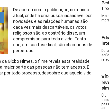
Ped
tir
De acordo com a publicação, no mundo
atual, onde há uma busca incansável por
Mora
s
mora
novidades e as relações humanas são
cada vez mais descartáveis, os votos
religiosos são, ao contrário disso, um
Eds
compromisso para toda a vida. Tanto
int
que, em sua fase final, são chamados de
perpétuos.
Dura
saúd
rela
 Globo Filmes, o filme revela esta realidade,
l a maior parte das pessoas não tem acesso. E
 por todo processo, descobre que aquela vida
VÍD
rev
sim
Últi
docu
pess
Gil