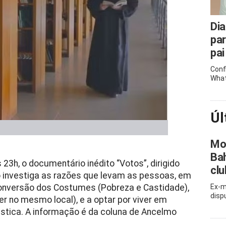
Dia
pa
pai
Conf
What
Úl
Mor
Bah
23h, o documentário inédito “Votos”, dirigido
clu
ão investiga as razões que levam as pessoas, em
 Conversão dos Costumes (Pobreza e Castidade),
Ex-m
disp
rer no mesmo local), e a optar por viver em
ástica. A informação é da coluna de Ancelmo