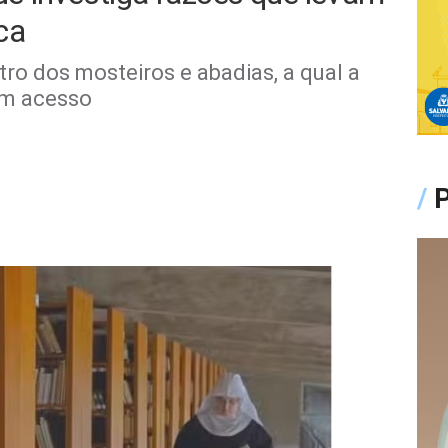
ca
tro dos mosteiros e abadias, a qual a
em acesso
/
P