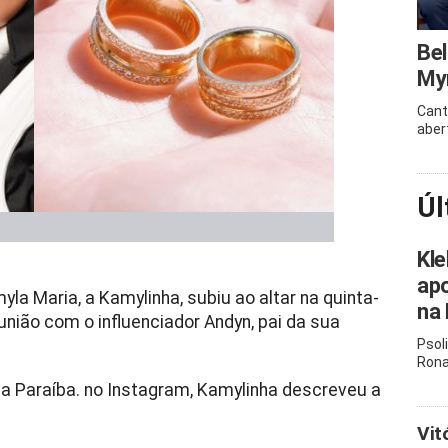
Bel
Myr
Cant
aber
Úl
Kle
apo
yla Maria, a Kamylinha, subiu ao altar na quinta-
na 
a união com o influenciador Andyn, pai da sua
Psol
Rona
a Paraíba. no Instagram, Kamylinha descreveu a
Vit