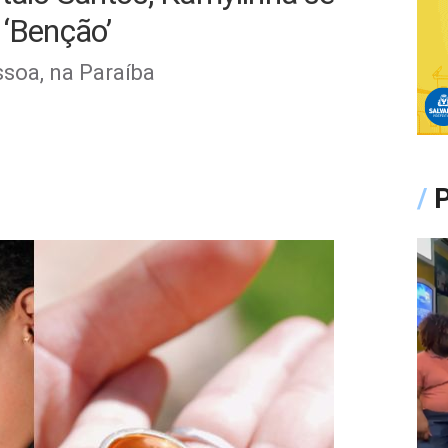
 ‘Benção’
soa, na Paraíba
/
P