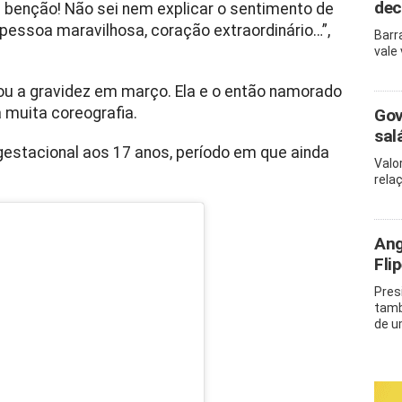
dec
benção! Não sei nem explicar o sentimento de
pessoa maravilhosa, coração extraordinário…”,
Barr
vale
u a gravidez em março. Ela e o então namorado
 muita coreografia.
Gov
sal
estacional aos 17 anos, período em que ainda
Valo
rela
Ang
Fli
Pres
tamb
de u