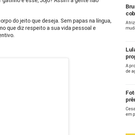
r gatinho é esse, Jojo? Assim a gente não
Bru
cob
orpo do jeito que deseja. Sem papas na língua,
Atri
 no que diz respeito a sua vida pessoal e
muda
ntivo.
Lul
pro
A pr
de a
Fot
prê
Cesa
em p