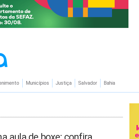
enimento
Municípios
Justiça
Salvador
Bahia
a aula de boxe; confira