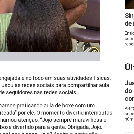
Sin
de 
Enti
sobr
repo
Úl
ngajada e no foco em suas atividades físicas.
Jus
 usou as redes sociais para compartilhar aula
do 
e seguidores nas redes sociais.
con
 aparece praticando aula de boxe com um
Aler
teada” por ele. O momento divertiu internautas
supe
núme
chamou atenção. “Jojo sempre maravilhosa e
oxe divertido para a gente. Obrigada, Jojo.