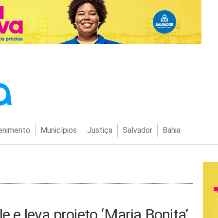
enimento
Municípios
Justiça
Salvador
Bahia
e e leva projeto ‘Maria Bonita’