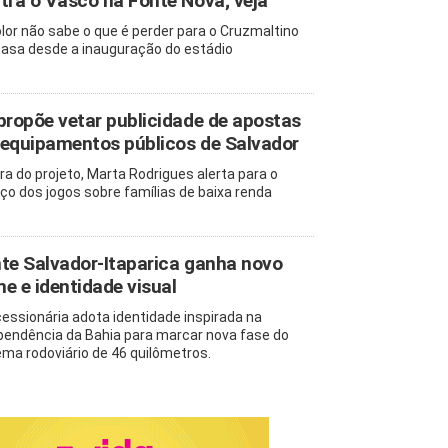
tra o Vasco na Fonte Nova; veja
olor não sabe o que é perder para o Cruzmaltino
asa desde a inauguração do estádio
propõe vetar publicidade de apostas
equipamentos públicos de Salvador
ra do projeto, Marta Rodrigues alerta para o
ço dos jogos sobre famílias de baixa renda
te Salvador-Itaparica ganha novo
e e identidade visual
essionária adota identidade inspirada na
pendência da Bahia para marcar nova fase do
ema rodoviário de 46 quilômetros.