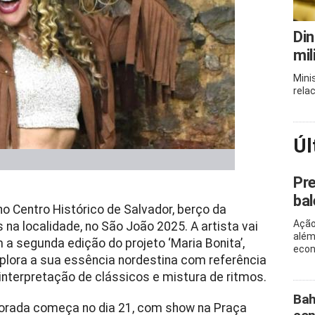
Din
mil
Mini
rela
Úl
Pre
bal
 no Centro Histórico de Salvador, berço da
Ação
na localidade, no São João 2025. A artista vai
além
m a segunda edição do projeto ‘Maria Bonita’,
econ
xplora a sua essência nordestina com referência
nterpretação de clássicos e mistura de ritmos.
Bah
porada começa no dia 21, com show na Praça