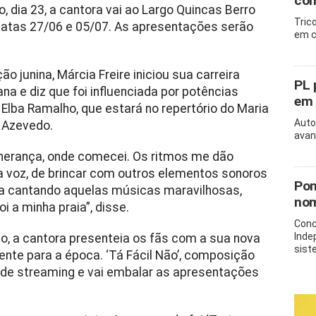
con
 dia 23, a cantora vai ao Largo Quincas Berro
Tric
 datas 27/06 e 05/07. As apresentações serão
em c
 junina, Márcia Freire iniciou sua carreira
PL 
na e diz que foi influenciada por potências
em 
Elba Ramalho, que estará no repertório do Maria
Auto
o Azevedo.
avan
 herança, onde comecei. Os ritmos me dão
a voz, de brincar com outros elementos sonoros
Pon
lba cantando aquelas músicas maravilhosas,
nom
i a minha praia”, disse.
Conc
Inde
to, a cantora presenteia os fãs com a sua nova
sist
nte para a época. ‘Tá Fácil Não’, composição
s de streaming e vai embalar as apresentações