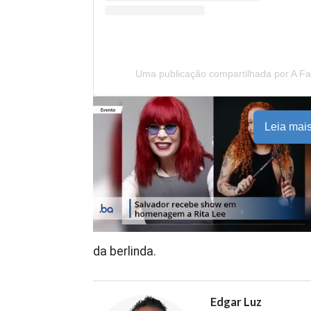
Uma publicação compartilhada por A F
Leia mai
da berlinda.
Edgar Luz