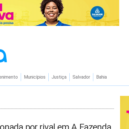
enimento
Municípios
Justiça
Salvador
Bahia
onada por rival em A Fazenda