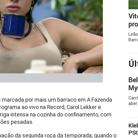
Vit
pro
Leão
Barr
Úl
Bel
Myr
Cant
oi marcada por mais um barraco em A Fazenda
aber
programa ao vivo na Record, Carol Lekker e
iga intensa na cozinha do confinamento, com
ações pesadas.
Kle
PSO
mação da segunda roça da temporada, quando o