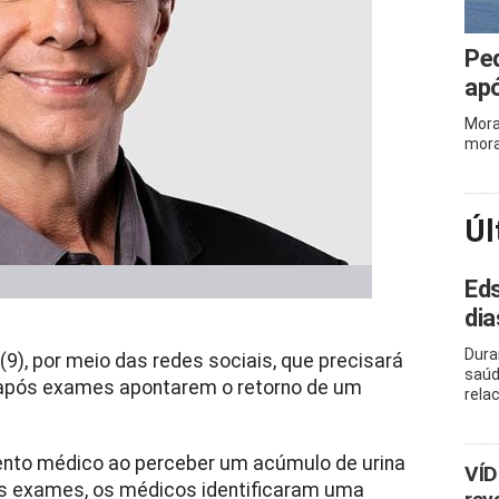
Ped
apó
Mora
mora
Úl
Eds
dia
Dura
9), por meio das redes sociais, que precisará
saúd
 após exames apontarem o retorno de um
rela
ento médico ao perceber um acúmulo de urina
VÍD
os exames, os médicos identificaram uma