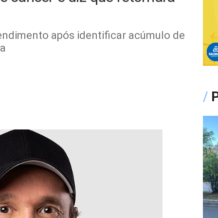
endimento após identificar acúmulo de
ia
/
P