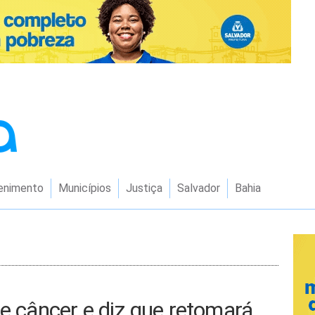
enimento
Municípios
Justiça
Salvador
Bahia
de câncer e diz que retomará