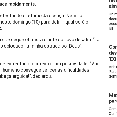
rev
tada rapidamente.
sim
Últi
etectando o retorno da doença. Netinho
docu
este domingo (10) para definir qual será o
pess
.
Gil
u que segue otimista diante do novo desafio. “Lá
io colocado na minha estrada por Deus”,
Com
des
‘EQ
de enfrentar o momento com positividade. “Vou
Anit
r humano consegue vencer as dificuldades
Parq
beça erguida!”, declarou.
domi
Mas
par
Camp
Conf