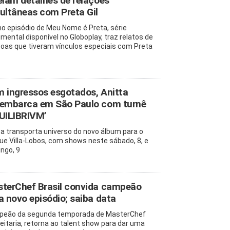
elam detalhes de relações
ultâneas com Preta Gil
mo episódio de Meu Nome é Preta, série
mental disponível no Globoplay, traz relatos de
oas que tiveram vínculos especiais com Preta
 ingressos esgotados, Anitta
embarca em São Paulo com turnê
UILIBRIVM’
ta transporta universo do novo álbum para o
ue Villa-Lobos, com shows neste sábado, 8, e
ngo, 9
terChef Brasil convida campeão
a novo episódio; saiba data
eão da segunda temporada de MasterChef
eitaria, retorna ao talent show para dar uma