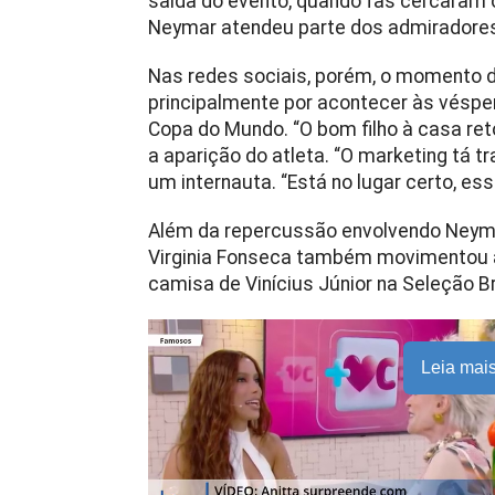
saída do evento, quando fãs cercaram 
Neymar atendeu parte dos admiradores 
Nas redes sociais, porém, o momento di
principalmente por acontecer às véspe
Copa do Mundo. “O bom filho à casa ret
a aparição do atleta. “O marketing tá 
um internauta. “Está no lugar certo, ess
Além da repercussão envolvendo Neyma
Virginia Fonseca
também movimentou as
camisa de
Vinícius Júnior
na Seleção Br
Leia mai