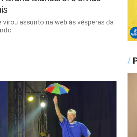
is
e virou assunto na web às vésperas da
undo
/
P