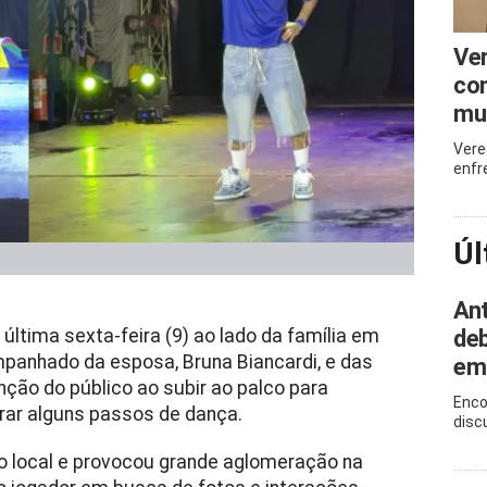
Ve
com
mu
Vere
enfr
Úl
Ant
deb
 última sexta-feira (9) ao lado da família em
mpanhado da esposa,
Bruna Biancardi
, e das
em
nção do público ao subir ao palco para
Enco
rar alguns passos de dança.
disc
 local e provocou grande aglomeração na