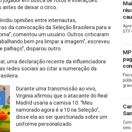
o jogador em busca de fotos e interações.
Mai
antes de deixar o circo.
réu
cau
vidiu opiniões entre internautas,
Apre
ras da convocação da Seleção Brasileira para a
STF 
orna”, comentou um usuário. Outros criticaram
trabalhando bem pra limpar a imagem”, escreveu
e palhaço”, disparou outro.
MP 
pag
r, uma declaração recente da influenciadora
con
 redes sociais ao citar a numeração da
Fisc
asileira.
públ
grav
Durante uma transmissão ao vivo,
Virginia afirmou que o atacante do Real
s
Madrid usaria a camisa 10. “Meu
Cam
namorado agora é a 10 na Seleção”,
San
disse ela ao ser questionada sobre um
Com 
uniforme personalizado.
seis