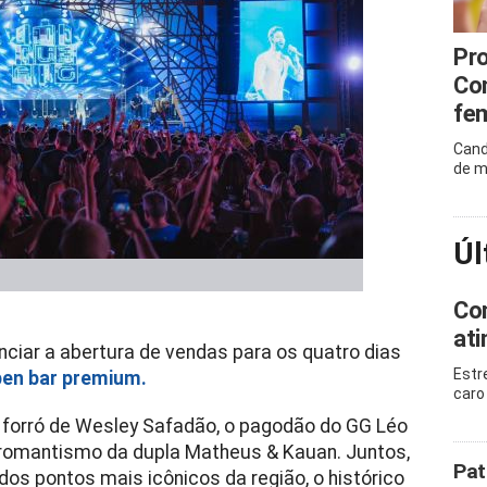
Pro
Co
fem
Cand
de m
Úl
Com
ati
nciar a abertura de vendas para os quatro dias
Estr
pen bar premium.
caro 
 forró de Wesley Safadão, o pagodão do GG Léo
 romantismo da dupla Matheus & Kauan. Juntos,
Pat
os pontos mais icônicos da região, o histórico