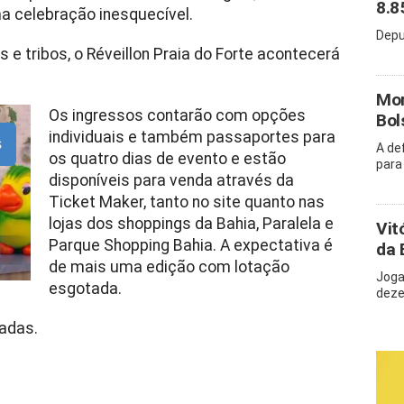
8.8
ma celebração inesquecível.
Depu
e tribos, o Réveillon Praia do Forte acontecerá
Mor
Os ingressos contarão com opções
Bol
individuais e também passaportes para
s
A de
os quatro dias de evento e estão
para
disponíveis para venda através da
Ticket Maker, tanto no site quanto nas
lojas dos shoppings da Bahia, Paralela e
Vit
Parque Shopping Bahia. A expectativa é
da 
de mais uma edição com lotação
Joga
esgotada.
deze
adas.