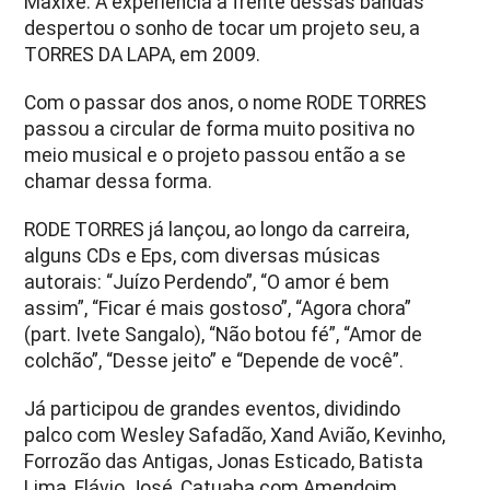
Maxixe. A experiência à frente dessas bandas
despertou o sonho de tocar um projeto seu, a
TORRES DA LAPA, em 2009.
Com o passar dos anos, o nome RODE TORRES
passou a circular de forma muito positiva no
meio musical e o projeto passou então a se
chamar dessa forma.
RODE TORRES já lançou, ao longo da carreira,
alguns CDs e Eps, com diversas músicas
autorais: “Juízo Perdendo”, “O amor é bem
assim”, “Ficar é mais gostoso”, “Agora chora”
(part. Ivete Sangalo), “Não botou fé”, “Amor de
colchão”, “Desse jeito” e “Depende de você”.
Já participou de grandes eventos, dividindo
palco com Wesley Safadão, Xand Avião, Kevinho,
Forrozão das Antigas, Jonas Esticado, Batista
Lima, Flávio José, Catuaba com Amendoim,