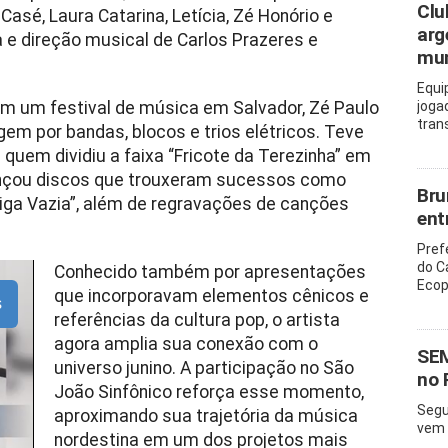
Clu
Casé, Laura Catarina, Letícia, Zé Honório e
arg
a e direção musical de Carlos Prazeres e
mu
Equi
em um festival de música em Salvador, Zé Paulo
joga
tran
em por bandas, blocos e trios elétricos. Teve
 quem dividiu a faixa “Fricote da Terezinha” em
lançou discos que trouxeram sucessos como
Bru
arriga Vazia”, além de regravações de canções
ent
Pref
do C
Conhecido também por apresentações
Ecop
que incorporavam elementos cênicos e
s
referências da cultura pop, o artista
agora amplia sua conexão com o
SEM
universo junino. A participação no São
no 
João Sinfônico reforça esse momento,
Segu
aproximando sua trajetória da música
vem 
nordestina em um dos projetos mais