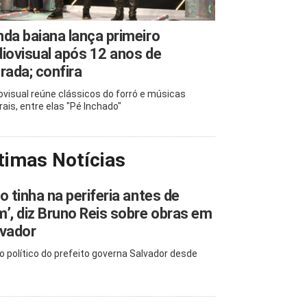
da baiana lança primeiro
iovisual após 12 anos de
rada; confira
ovisual reúne clássicos do forró e músicas
rais, entre elas "Pé Inchado"
timas Notícias
o tinha na periferia antes de
’, diz Bruno Reis sobre obras em
lvador
o político do prefeito governa Salvador desde
3