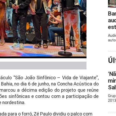
Ban
aud
est
Audi
auto
Úl
‘Nã
áculo “São João Sinfônico – Vida de Viajante”,
mim
Bahia, no dia 6 de junho, na Concha Acústica do
Sa
 marcou a décima edição do projeto que reúne
sões sinfônicas e contou com a participação de
Grup
201
 nordestina.
da para o forró, Zé Paulo dividiu o palco com