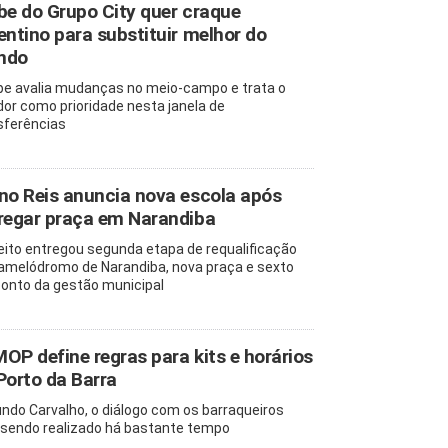
be do Grupo City quer craque
entino para substituir melhor do
ndo
pe avalia mudanças no meio-campo e trata o
dor como prioridade nesta janela de
sferências
no Reis anuncia nova escola após
regar praça em Narandiba
eito entregou segunda etapa de requalificação
amelódromo de Narandiba, nova praça e sexto
onto da gestão municipal
OP define regras para kits e horários
Porto da Barra
ndo Carvalho, o diálogo com os barraqueiros
sendo realizado há bastante tempo