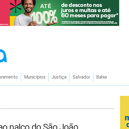
enimento
Municípios
Justiça
Salvador
Bahia
 ao palco do São João