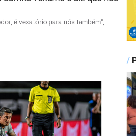
edor, é vexatório para nós também",
/
P