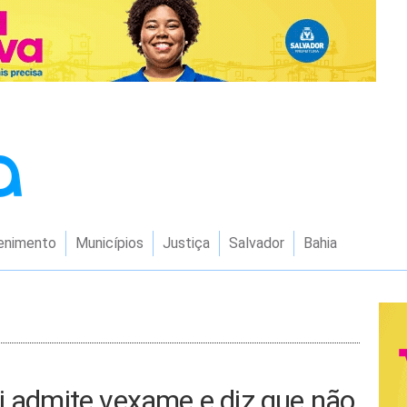
enimento
Municípios
Justiça
Salvador
Bahia
i admite vexame e diz que não