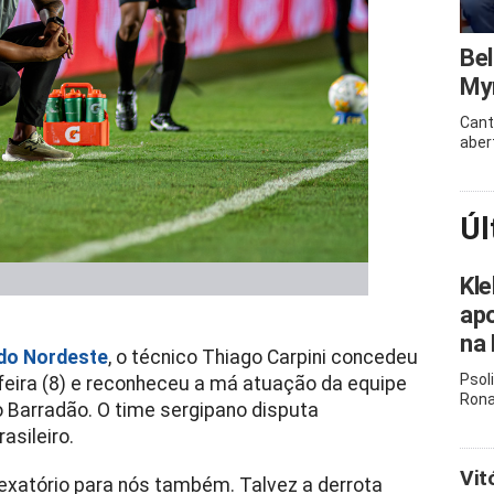
Bel
Myr
Cant
aber
Úl
Kle
apo
na 
 do Nordeste
, o técnico Thiago Carpini concedeu
Psol
-feira (8) e reconheceu a má atuação da equipe
Rona
no Barradão. O time sergipano disputa
asileiro.
Vit
 vexatório para nós também. Talvez a derrota