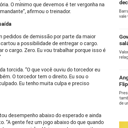
dec
tória. O mínimo que devemos é ter vergonha na
andante”, afirmou o treinador.
Barr
vale
 saída
Gov
om pedidos de demissão por parte da maior
sal
scartou a possibilidade de entregar o cargo.
 o cargo. Zero. Eu vou trabalhar porque isso é
Valo
”
rela
a torcida. “O que você ouviu do torcedor eu
m. O torcedor tem o direito. Eu sou o
Ang
ulpado. Eu tenho muita culpa e preciso
Fli
Pres
tamb
de u
entou desempenho abaixo do esperado e ainda
o. “A gente fez um jogo abaixo do que quando