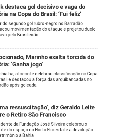
ck destaca gol decisivo e vaga do
ria na Copa do Brasil: ‘Fui feliz’
r do segundo gol rubro-negro no Barradão
acou movimentação do ataque e projetou duelo
ivo pelo Brasileirão
cionado, Marinho exalta torcida do
ória: ‘Ganha jogo’
ahia.ba, atacante celebrou classificação na Copa
rasil e destacou a força das arquibancadas no
adão após goleada
uma ressuscitação’, diz Geraldo Leite
re o Retiro São Francisco
idente da Fundação José Silveira celebrou o
ate do espaço no Horto Florestal e a devolução
atrimônio à Bahia