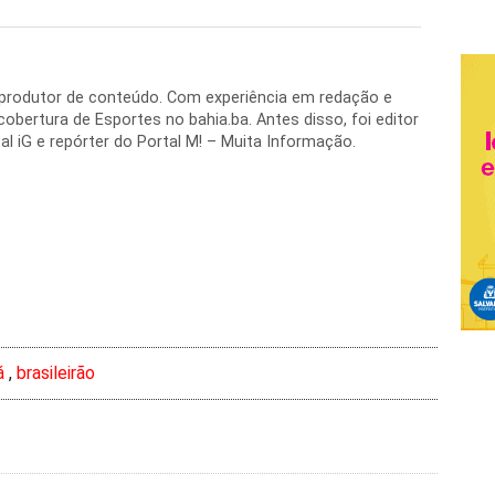
e produtor de conteúdo. Com experiência em redação e
 cobertura de Esportes no bahia.ba. Antes disso, foi editor
al iG e repórter do Portal M! – Muita Informação.
á
,
brasileirão