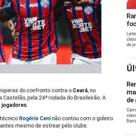
Ram
foc
Late
clas
de j
Úl
Ren
speras do confronto contra o
Ceará
, no
mar
 Castelão, pela 24ª rodada do Brasileirão. A
de 
 jogadores
.
Cami
clas
o técnico
Rogério Ceni
não contou com o goleiro
Barr
o antes mesmo de estrear pelo clube.