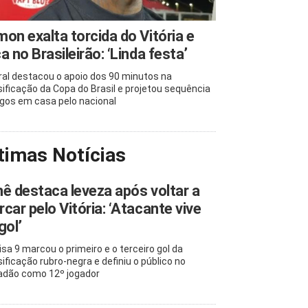
on exalta torcida do Vitória e
a no Brasileirão: ‘Linda festa’
ral destacou o apoio dos 90 minutos na
sificação da Copa do Brasil e projetou sequência
ogos em casa pelo nacional
timas Notícias
ê destaca leveza após voltar a
car pelo Vitória: ‘Atacante vive
gol’
sa 9 marcou o primeiro e o terceiro gol da
sificação rubro-negra e definiu o público no
adão como 12º jogador