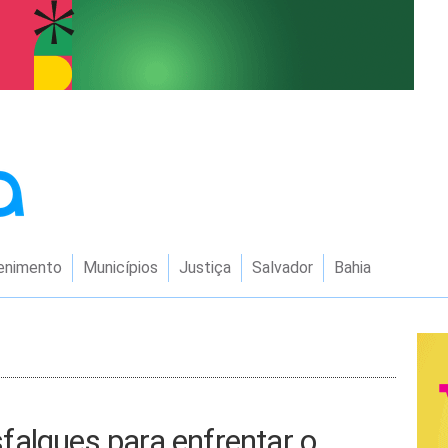
enimento
Municípios
Justiça
Salvador
Bahia
falques para enfrentar o