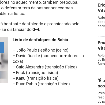
u dores no aquecimento, também preocupa.
Eri
, o defensor terá de passar por exames
Vitó
oblema físico.
Auto
dest
ará bastante desfalcado e pressionado pela
decis
 se distanciar do
G-4
.
Lista de desfalques do Bahia
Emo
s
Vit
–
João Paulo (lesão no joelho)
–
David Duarte (suspensão + dores na
Ao b
do B
coxa)
Barr
–
Caio Alexandre (transição física)
–
Erick (transição física)
–
Kanu (transição física)
‘É 
–
Ruan Pablo (transição física)
sob
Pres
resg
do p