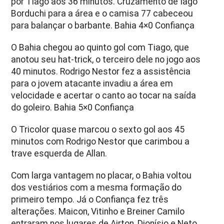
por Tiago aos 36 minutos. Cruzamento de Iago
Borduchi para a área e o camisa 77 cabeceou
para balançar o barbante. Bahia 4×0 Confiança
O Bahia chegou ao quinto gol com Tiago, que
anotou seu hat-trick, o terceiro dele no jogo aos
40 minutos. Rodrigo Nestor fez a assistência
para o jovem atacante invadiu a área em
velocidade e acertar o canto ao tocar na saída
do goleiro. Bahia 5×0 Confiança
O Tricolor quase marcou o sexto gol aos 45
minutos com Rodrigo Nestor que carimbou a
trave esquerda de Allan.
Com larga vantagem no placar, o Bahia voltou
dos vestiários com a mesma formação do
primeiro tempo. Já o Confiança fez três
alterações. Maicon, Vitinho e Breiner Camilo
entraram nos lugares de Airton, Dionísio e Neto