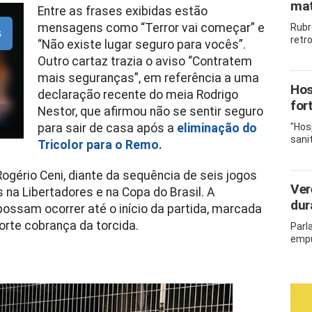
mat
Entre as frases exibidas estão
mensagens como “Terror vai começar” e
Rubr
s
retr
“Não existe lugar seguro para vocês”.
Outro cartaz trazia o aviso “Contratem
mais seguranças”, em referência a uma
Hos
declaração recente do meia Rodrigo
for
Nestor, que afirmou não se sentir seguro
para sair de casa após a
eliminação do
"Hos
sani
Tricolor para o Remo.
ogério Ceni, diante da sequência de seis jogos
Ver
 na Libertadores e na Copa do Brasil. A
dur
ossam ocorrer até o início da partida, marcada
orte cobrança da torcida.
Parl
empu