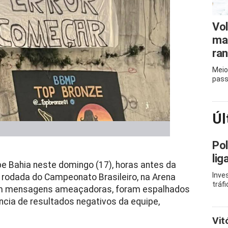
Vol
mai
ran
Meio
pass
Úl
Pol
lig
be Bahia neste domingo (17), horas antes da
Inve
ª rodada do Campeonato Brasileiro, na Arena
tráf
com mensagens ameaçadoras, foram espalhados
cia de resultados negativos da equipe,
Vit