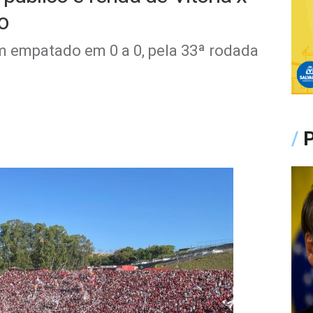
o
 empatado em 0 a 0, pela 33ª rodada
/
P