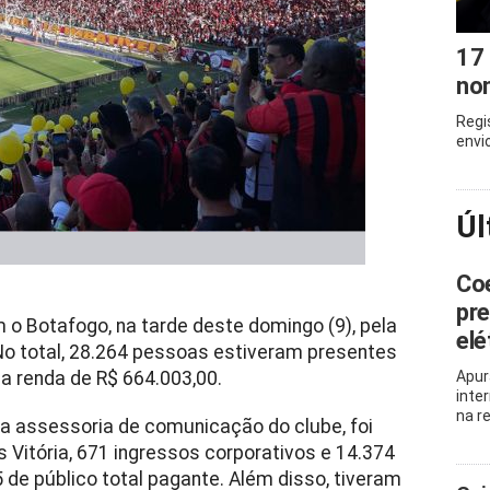
17
nom
Regi
envi
Úl
Coe
pre
 o Botafogo, na tarde deste domingo (9), pela
elé
No total, 28.264 pessoas estiveram presentes
a renda de R$ 664.003,00.
Apur
inte
na r
la assessoria de comunicação do clube, foi
 Vitória, 671 ingressos corporativos e 14.374
 de público total pagante. Além disso, tiveram