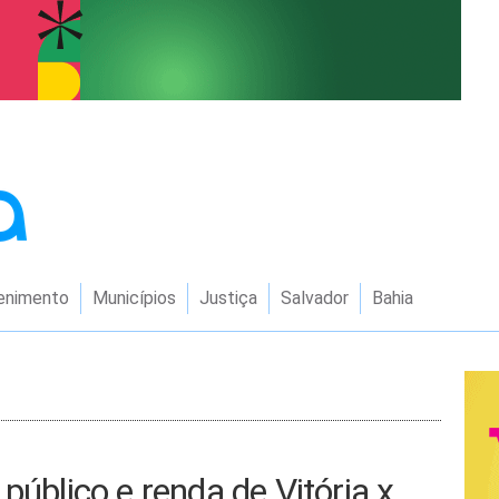
enimento
Municípios
Justiça
Salvador
Bahia
público e renda de Vitória x