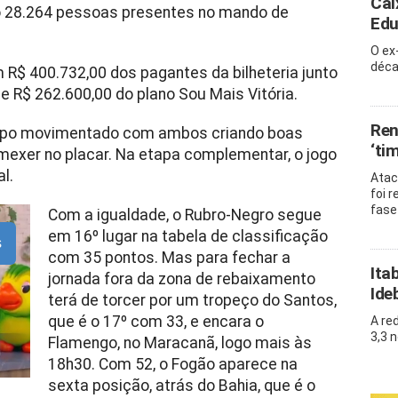
Cai
do 28.264 pessoas presentes no mando de
Edu
O ex
déc
m R$ 400.732,00 dos pagantes da bilheteria junto
e R$ 262.600,00 do plano Sou Mais Vitória.
Ren
empo movimentado com ambos criando boas
‘ti
exer no placar. Na etapa complementar, o jogo
l.
Atac
foi 
fase
Com a igualdade, o Rubro-Negro segue
em 16º lugar na tabela de classificação
s
com 35 pontos. Mas para fechar a
Ita
jornada fora da zona de rebaixamento
Ide
terá de torcer por um tropeço do Santos,
que é o 17º com 33, e encara o
A re
3,3 
Flamengo, no Maracanã, logo mais às
18h30. Com 52, o Fogão aparece na
sexta posição, atrás do Bahia, que é o