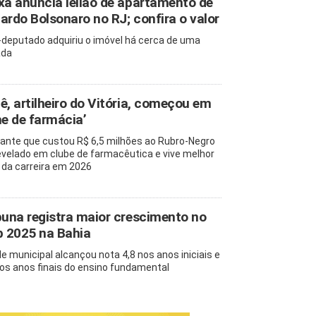
xa anuncia leilão de apartamento de
ardo Bolsonaro no RJ; confira o valor
-deputado adquiriu o imóvel há cerca de uma
ada
ê, artilheiro do Vitória, começou em
me de farmácia’
ante que custou R$ 6,5 milhões ao Rubro-Negro
revelado em clube de farmacêutica e vive melhor
 da carreira em 2026
buna registra maior crescimento no
b 2025 na Bahia
de municipal alcançou nota 4,8 nos anos iniciais e
nos anos finais do ensino fundamental