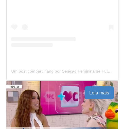
Um post compartilhado por Seleção Feminina de Futebol (@selecaofemininadefutebol)
Leia mais