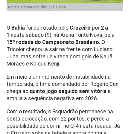
Foto: Catarina Brandão / EC Bahia
O
Bahia
foi derrotado pelo
Cruzeiro
por
2 a
1
neste sábado (9), na Arena Fonte Nova, pela
15ª rodada do Campeonato Brasileiro
. O
Tricolor chegou a sair na frente com Luciano
Juba, mas sofreu a virada com gols de Kauã
Moraes e Kaique Kenji.
Em meio a um momento de instabilidade na
temporada, o time comandado por Rogério Ceni
chega ao
quinto jogo seguido sem vitória
e
amplia a sequência negativa em 2026.
Com o resultado, o Esquadrão permanece na
sexta colocação, com 22 pontos, e perde a
possibilidade de dormir no G-4 nesta rodada. Já
o Cruzeiro sobe na tabela e agora ocupa a