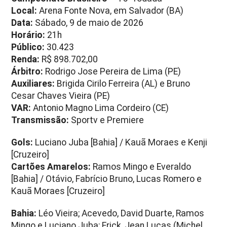
Local:
Arena Fonte Nova, em Salvador (BA)
Data:
Sábado, 9 de maio de 2026
Horário:
21h
Público:
30.423
Renda:
R$ 898.702,00
Árbitro:
Rodrigo Jose Pereira de Lima (PE)
Auxiliares:
Brigida Cirilo Ferreira (AL) e Bruno
Cesar Chaves Vieira (PE)
VAR:
Antonio Magno Lima Cordeiro (CE)
Transmissão:
Sportv e Premiere
Gols:
Luciano Juba [Bahia] / Kauã Moraes e Kenji
[Cruzeiro]
Cartões Amarelos:
Ramos Mingo e Everaldo
[Bahia] / Otávio, Fabrício Bruno, Lucas Romero e
Kauã Moraes [Cruzeiro]
Bahia:
Léo Vieira; Acevedo, David Duarte, Ramos
Mingo e Luciano Juba; Erick, Jean Lucas (Michel