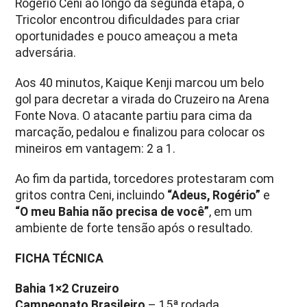
Rogério Ceni ao longo da segunda etapa, o
Tricolor encontrou dificuldades para criar
oportunidades e pouco ameaçou a meta
adversária.
Aos 40 minutos, Kaique Kenji marcou um belo
gol para decretar a virada do Cruzeiro na Arena
Fonte Nova. O atacante partiu para cima da
marcação, pedalou e finalizou para colocar os
mineiros em vantagem: 2 a 1.
Ao fim da partida, torcedores protestaram com
gritos contra Ceni, incluindo
“Adeus, Rogério”
e
“O meu Bahia não precisa de você”
, em um
ambiente de forte tensão após o resultado.
FICHA TÉCNICA
Bahia 1×2 Cruzeiro
Campeonato Brasileiro
– 15ª rodada