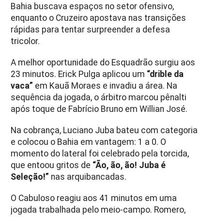
Bahia buscava espaços no setor ofensivo,
enquanto o Cruzeiro apostava nas transições
rápidas para tentar surpreender a defesa
tricolor.
A melhor oportunidade do Esquadrão surgiu aos
23 minutos. Erick Pulga aplicou um
“drible da
vaca”
em Kauã Moraes e invadiu a área. Na
sequência da jogada, o árbitro marcou pênalti
após toque de Fabrício Bruno em Willian José.
Na cobrança, Luciano Juba bateu com categoria
e colocou o Bahia em vantagem: 1 a 0. O
momento do lateral foi celebrado pela torcida,
que entoou gritos de
“Ão, ão, ão! Juba é
Seleção!”
nas arquibancadas.
O Cabuloso reagiu aos 41 minutos em uma
jogada trabalhada pelo meio-campo. Romero,