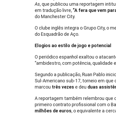
As
, que publicou uma reportagem intit
em tradução livre,
“A fera que vem par
do Manchester City.
O clube inglês integra o Grupo City, o
do Esquadrão de Aço.
Elogios ao estilo de jogo e potencial
O periódico espanhol exaltou o atacant
“ambidestro, com potência, qualidade e 
Segundo a publicação, Ruan Pablo inic
Sul-Americano sub-17, torneio em que 
marcou
três vezes
e deu
duas assistê
A reportagem também relembrou que o 
primeiro contrato profissional com o Ba
milhões de euros
, o equivalente a cerc