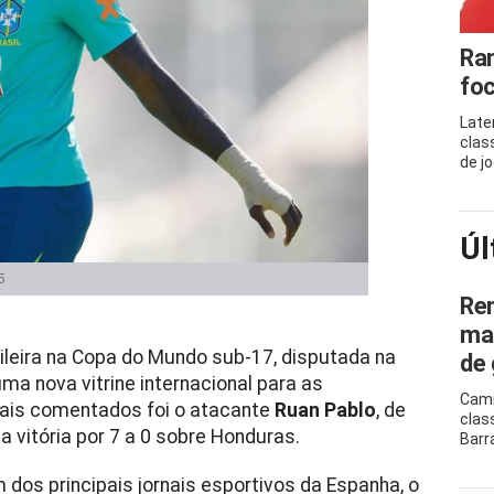
Ram
foc
Late
clas
de j
Úl
5
Ren
mar
ileira na Copa do Mundo sub-17, disputada na
de 
ma nova vitrine internacional para as
Cami
ais comentados foi o atacante
Ruan Pablo
, de
clas
 vitória por 7 a 0 sobre Honduras.
Barr
s principais jornais esportivos da Espanha, o