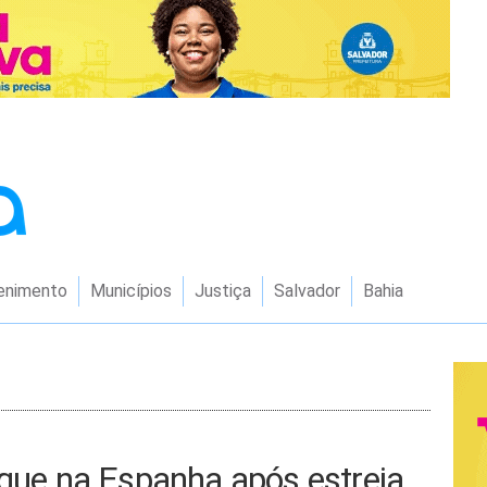
enimento
Municípios
Justiça
Salvador
Bahia
aque na Espanha após estreia