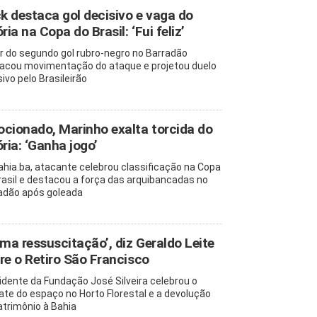
ck destaca gol decisivo e vaga do
ria na Copa do Brasil: ‘Fui feliz’
r do segundo gol rubro-negro no Barradão
acou movimentação do ataque e projetou duelo
ivo pelo Brasileirão
cionado, Marinho exalta torcida do
ória: ‘Ganha jogo’
ahia.ba, atacante celebrou classificação na Copa
rasil e destacou a força das arquibancadas no
adão após goleada
uma ressuscitação’, diz Geraldo Leite
re o Retiro São Francisco
idente da Fundação José Silveira celebrou o
ate do espaço no Horto Florestal e a devolução
atrimônio à Bahia