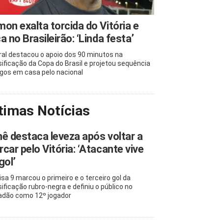
on exalta torcida do Vitória e
a no Brasileirão: ‘Linda festa’
ral destacou o apoio dos 90 minutos na
sificação da Copa do Brasil e projetou sequência
ogos em casa pelo nacional
timas Notícias
ê destaca leveza após voltar a
car pelo Vitória: ‘Atacante vive
gol’
sa 9 marcou o primeiro e o terceiro gol da
sificação rubro-negra e definiu o público no
adão como 12º jogador