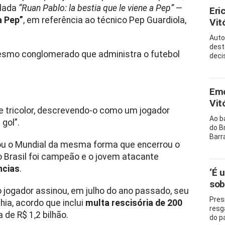
ulada
“Ruan Pablo: la bestia que le viene a Pep”
—
Eri
a Pep”
, em referência ao técnico Pep Guardiola,
Vitó
Auto
dest
 mesmo conglomerado que administra o futebol
decis
Emo
Vit
e tricolor, descrevendo-o como um jogador
Ao b
gol”.
do B
Barr
iou o Mundial da mesma forma que encerrou o
o Brasil foi campeão e o jovem atacante
ncias
.
‘É 
sob
jogador assinou, em julho do ano passado, seu
Pres
hia, acordo que inclui
multa rescisória de 200
resg
a de R$ 1,2 bilhão.
do p