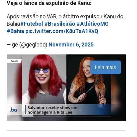
Veja o lance da expulsão de Kanu:
Após revisão no VAR, o árbitro expulsou Kanu do
Bahia
#Futebol
#Brasileirão
#AtléticoMG
#Bahia
pic.twitter.com/K8uTsA1KvQ
— ge (@geglobo)
November 6, 2025
Leia mais