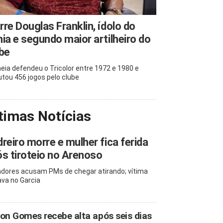
re Douglas Franklin, ídolo do
ia e segundo maior artilheiro do
be
eia defendeu o Tricolor entre 1972 e 1980 e
utou 456 jogos pelo clube
timas Notícias
reiro morre e mulher fica ferida
s tiroteio no Arenoso
dores acusam PMs de chegar atirando; vítima
va no Garcia
on Gomes recebe alta após seis dias