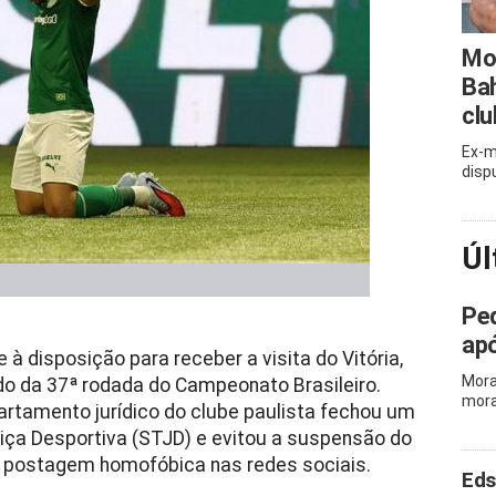
Mor
Bah
clu
Ex-m
disp
Úl
Ped
apó
 à disposição para receber a visita do Vitória,
Mora
ado da 37ª rodada do Campeonato Brasileiro.
mora
rtamento jurídico do clube paulista fechou um
tiça Desportiva (STJD) e evitou a suspensão do
ma postagem homofóbica nas redes sociais.
Eds