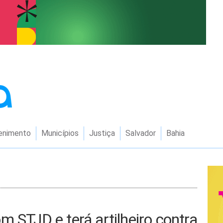
enimento
Municípios
Justiça
Salvador
Bahia
m STJD e terá artilheiro contra