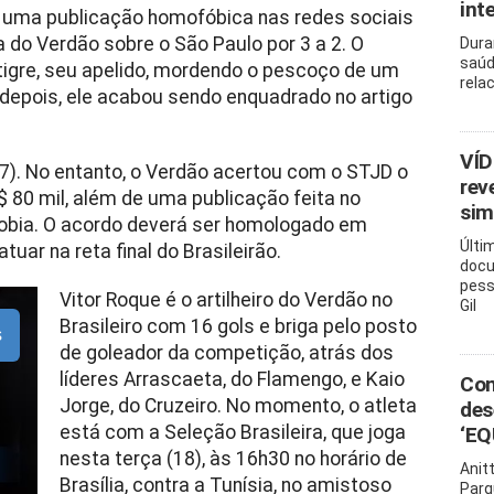
int
to uma publicação homofóbica nas redes sociais
ia do Verdão sobre o São Paulo por 3 a 2. O
Dura
saúd
igre, seu apelido, mordendo o pescoço de um
rela
depois, ele acabou sendo enquadrado no artigo
VÍD
17). No entanto, o Verdão acertou com o STJD o
rev
 80 mil, além de uma publicação feita no
sim
obia. O acordo deverá ser homologado em
Últi
tuar na reta final do Brasileirão.
docu
pess
Vitor Roque é o artilheiro do Verdão no
Gil
Brasileiro com 16 gols e briga pelo posto
s
de goleador da competição, atrás dos
líderes Arrascaeta, do Flamengo, e Kaio
Com
Jorge, do Cruzeiro. No momento, o atleta
des
está com a Seleção Brasileira, que joga
‘EQ
nesta terça (18), às 16h30 no horário de
Anit
Brasília, contra a Tunísia, no amistoso
Parq