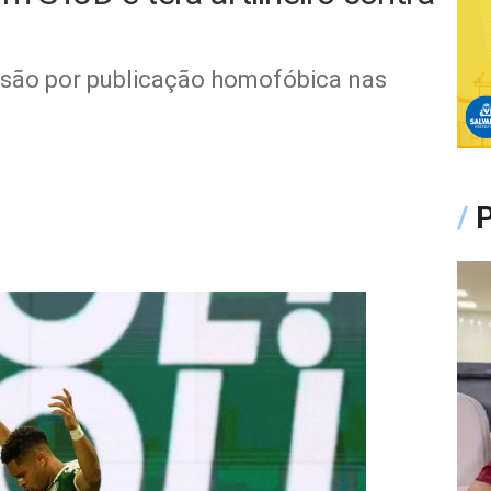
nsão por publicação homofóbica nas
/
P