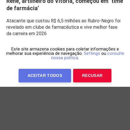
Renê, artilheiro do Vitória, começou em ‘time
de farmácia’
Atacante que custou R$ 6,5 milhões ao Rubro-Negro foi
revelado em clube de farmacêutica e vive melhor fase
da carreira em 2026
Este site armazena cookies para coletar informações e
melhorar sua experiência de navegação.
Settings
ou
consulte
nossa política
.
ACEITAR TODOS
RECUSAR
Anuncie Conosco
WP Twitter Auto Publish
Powered By :
XYZScripts.com