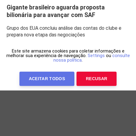
Gigante brasileiro aguarda proposta
bilionária para avançar com SAF
Grupo dos EUA concluiu análise das contas do clube e
prepara nova etapa das negociações
Este site armazena cookies para coletar informações e
melhorar sua experiência de navegação.
Settings
ou
consulte
nossa política
.
ACEITAR TODOS
RECUSAR
Anuncie Conosco
WP Twitter Auto Publish
Powered By :
XYZScripts.com