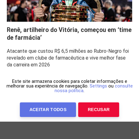
Renê, artilheiro do Vitória, começou em ‘time
de farmácia’
Atacante que custou R$ 6,5 milhões ao Rubro-Negro foi
revelado em clube de farmacêutica e vive melhor fase
da carreira em 2026
Este site armazena cookies para coletar informações e
melhorar sua experiência de navegação.
Settings
ou
consulte
nossa política
.
ACEITAR TODOS
RECUSAR
Anuncie Conosco